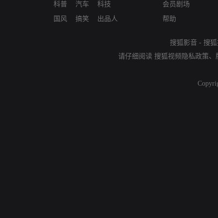
科普
汽车
科技
会员剧场
国风
搞笑
出品人
帮助
搜狐影音
-
搜狐
请仔细阅读
搜狐视频隐私政策
、
Copyri