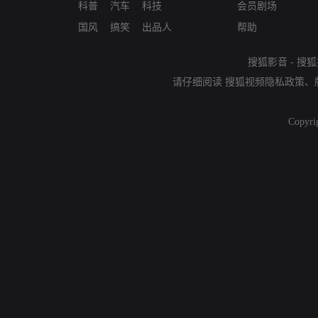
科普
汽车
科技
会员剧场
国风
搞笑
出品人
帮助
搜狐影音
-
搜狐
请仔细阅读
搜狐视频隐私政策
、
Copyri