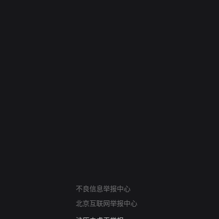
网络暴力有害信息举报
12318 文化市场举报
不良信息举报中心
算法推荐专项举报
北京互联网举报中心
亚运会举报专区