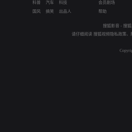
科普
汽车
科技
会员剧场
国风
搞笑
出品人
帮助
搜狐影音
-
搜狐
请仔细阅读
搜狐视频隐私政策
、
Copyri