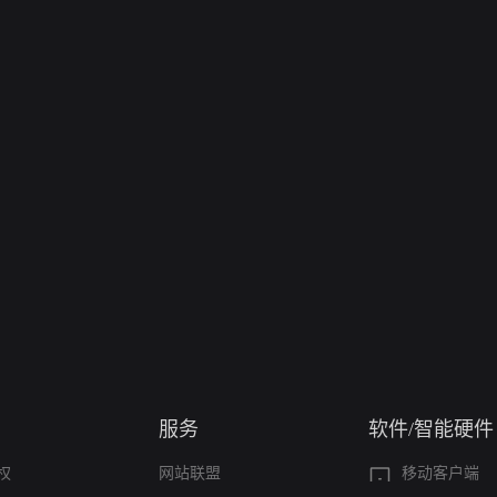
服务
软件/智能硬件
权
网站联盟
移动客户端