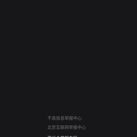
网络暴力有害信息举报
不良信息举报中心
12318 文化市场举报
北京互联网举报中心
算法推荐专项举报