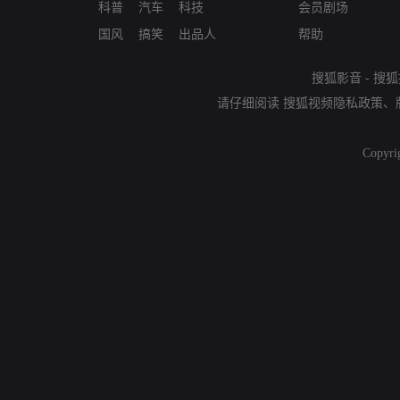
科普
汽车
科技
会员剧场
国风
搞笑
出品人
帮助
搜狐影音
-
搜狐
请仔细阅读
搜狐视频隐私政策
、
Copyri