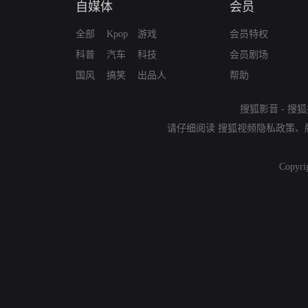
自媒体
会员
全部
Kpop
游戏
会员特权
科普
汽车
科技
会员剧场
国风
搞笑
出品人
帮助
搜狐影音
-
搜狐
请仔细阅读
搜狐视频隐私政策
、
Copyri