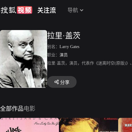
导航
拉里·盖茨
别名：
Larry Gates
职业：
演员
拉里·盖茨，演员，代表作《迷离时空(原版)
分享
全部作品
电影