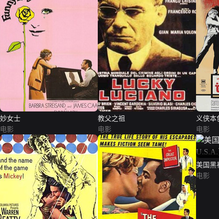
妙女士
教父之祖
义侠本
电影
电影
电影
美国黑社
U.S.A.
电影