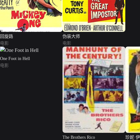
回旋路
伪装大师
电影
电影
One Foot in Hell
电影
The Brothers Rico
珍妮·