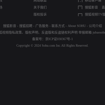
权
网站联盟
移动客户端
场
关于我们
搜狐影音
直
版权投诉
搜狐视频TV
搜狐影音
-
搜狐招聘
-
广告服务
-
联系方式
-
About SOHU
-
公司介绍
狐视频隐私政策
、
版权声明
、
反盗版和反盗链权利声明
举报邮箱
jubaoso
备案号：
京ICP证030367号-1
Copyright © 2024 Sohu.com Inc.All Rights Reserved.