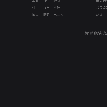
全部
Kpop
游戏
会员特
科普
汽车
科技
会员剧
国风
搞笑
出品人
帮助
请仔细阅读
搜