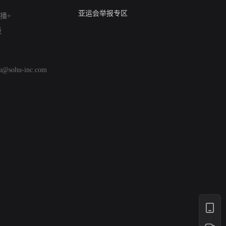
算法推荐专项举报
亚运会举报专区
播+
涉历史虚无举报
版
网络谣言信息专项
涉政举报入口
涉未成年人举报
hu@sohu-inc.com
清朗自媒体乱象举报
涉民族宗教有害信息举报
清朗·生活服务类内容举报
清朗春节网络环境整治
涉企举报专区
AI生成内容
打假治敲
网络暴力有害信息举报
12318 文化市场举报
算法推荐专项举报
亚运会举报专区
涉历史虚无举报