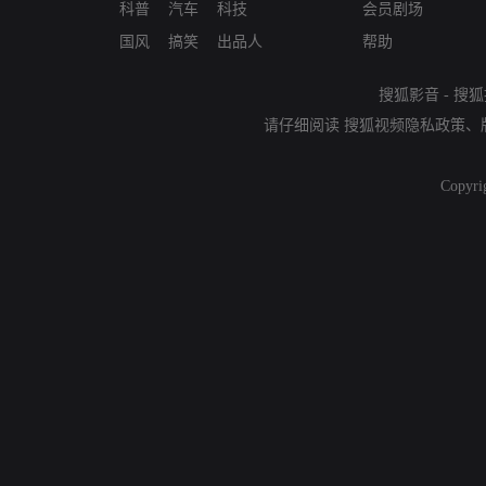
科普
汽车
科技
会员剧场
国风
搞笑
出品人
帮助
搜狐影音
-
搜狐
请仔细阅读
搜狐视频隐私政策
、
Copyri