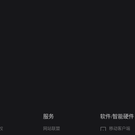
服务
软件/智能硬件
权
网站联盟
移动客户端