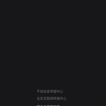
网络暴力有害信息举报
不良信息举报中心
12318 文化市场举报
北京互联网举报中心
算法推荐专项举报