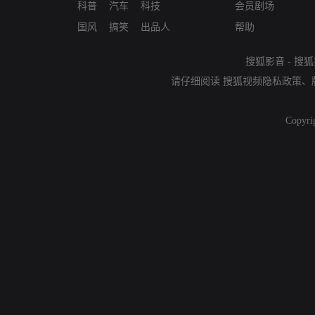
科普
汽车
科技
会员剧场
国风
搞笑
出品人
帮助
搜狐影音
-
搜狐
请仔细阅读
搜狐视频隐私政策
、
Copyri