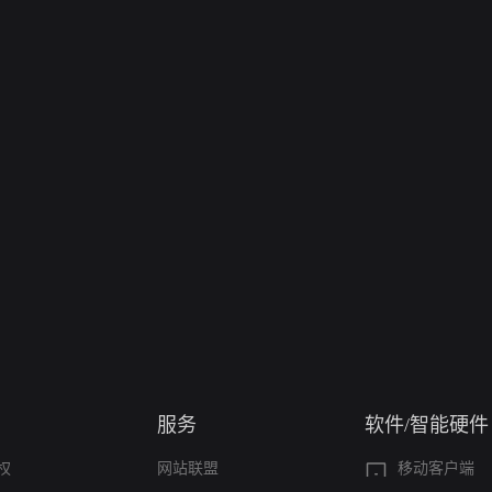
服务
软件/智能硬件
权
网站联盟
移动客户端