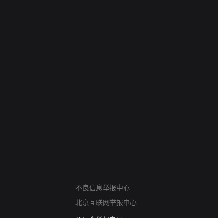
网络暴力有害信息举报
不良信息举报中心
12318 文化市场举报
北京互联网举报中心
算法推荐专项举报