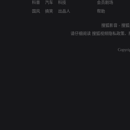
科普
汽车
科技
会员剧场
国风
搞笑
出品人
帮助
搜狐影音
-
搜狐
请仔细阅读
搜狐视频隐私政策
、
Copyri