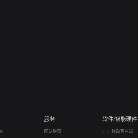
服务
软件/智能硬件
权
网站联盟
移动客户端