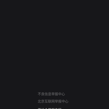
网络暴力有害信息举报
不良信息举报中心
12318 文化市场举报
北京互联网举报中心
算法推荐专项举报