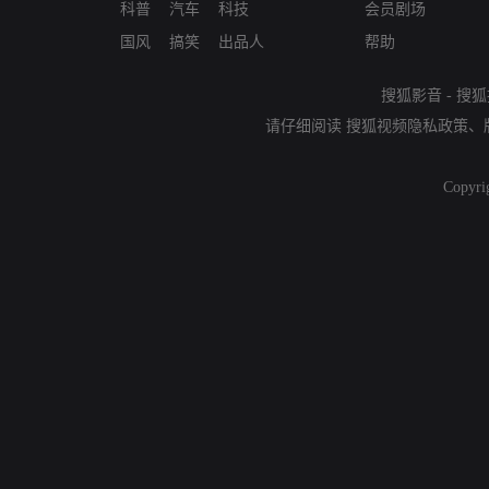
科普
汽车
科技
会员剧场
国风
搞笑
出品人
帮助
搜狐影音
-
搜狐
请仔细阅读
搜狐视频隐私政策
、
Copyri