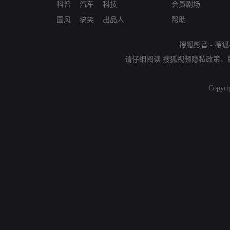
科普
汽车
科技
会员剧场
国风
搞笑
出品人
帮助
搜狐影音
-
搜狐
请仔细阅读
搜狐视频隐私政策
、
Copyri