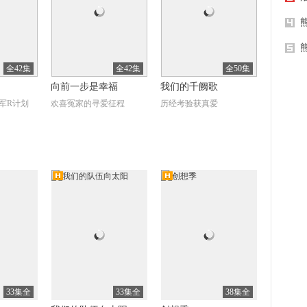
9
阳光
全42集
全42集
全50集
向前一步是幸福
我们的千阙歌
军R计划
欢喜冤家的寻爱征程
历经考验获真爱
1
你的
清
高清
全8集
全50集
全49集
（The
战狼.战狼
拥抱幸福
eason 3）
新敌
成功炸毁日军军工厂
拥抱幸福
33集全
33集全
38集全