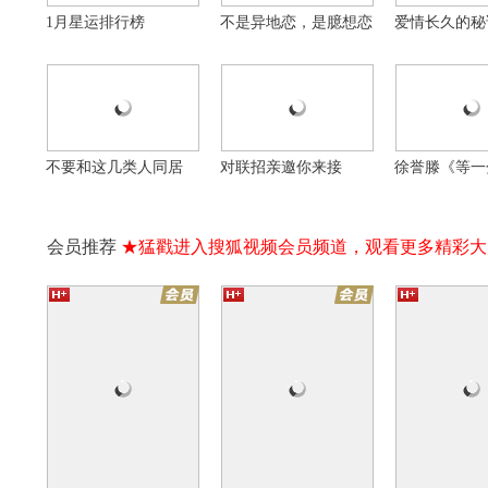
1月星运排行榜
不是异地恋，是臆想恋
爱情长久的秘
16集全
16集全
为你逆光而来
夜城赋
青梅酸酸你微
千金&保镖极限拉扯
百变花魁追爱女世子
天降变竹马的治
自制
自制
自制
不要和这几类人同居
对联招亲邀你来接
徐誉滕《等一
会员推荐
★猛戳进入搜狐视频会员频道，观看更多精彩大
实
抗日奇侠之张二嫂
暴风营救
万
长期抽烟体检很重要
搞笑配音《怯撇条》
走进新疆好地
16集全
20集全
他在逆光中告白
法医秦明第一季
无心法师第一
硬币牵起美妙爱情
为死者言 为生者权
无牙CP永远的
大家憋笑憋得好辛苦
20年前的盛世美颜
大怪兽加美拉