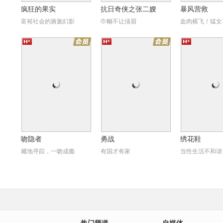
疯狂的果实
抗日奇侠之张二嫂
暴风营救
富裕社会的旖旎幻影
巾帼不让须眉
血肉横飞！猛女
勇战
绣花鞋
昼
吻隐者
勇战
绣花鞋
藏地寻踪，一吻成瘾
有国才有家
当性生活不和谐
2
天朝国库之谜
南京！南京！
煎