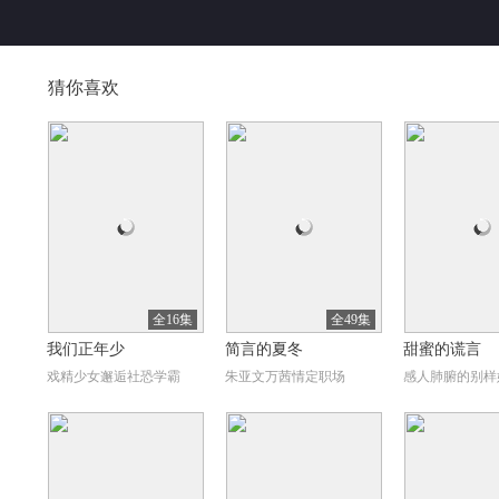
猜你喜欢
全16集
全49集
我们正年少
简言的夏冬
甜蜜的谎言
戏精少女邂逅社恐学霸
朱亚文万茜情定职场
感人肺腑的别样