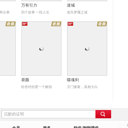
万有引力
迷城
再出拳
四个故事 一段人生
迷失梦魇之城
颜
噬魂剑
昼颜
噬魂剑
给曾经的爱一个解脱
灭门惨案，真相大白
饼侠
卖艺春秋