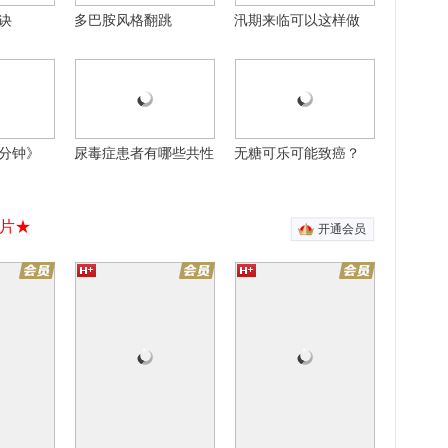
诀
多巴胺风格翻跳
汛期来临可以这样做
12集全
30集全
30集全
甜
风雨上海滩
男人的战争
愈爱情
靳东张歆艺情定上海滩
于和伟应采儿情定商海
自制
自制
分钟》
尿毒症患者有哪些共性
无糖可乐可能致癌？
片★
开通会员
有引力
迷城
方
专门培训超人的学校
顶级杀手变功夫厨神
20集全
16集全
16集全
季
奈何BOSS要娶我2
我的宠物少将军
白月光
木已成洲甜蜜回归
我的将军男友是“萌喵”
废材末日逃生
黑洞洗衣机吞噬一切