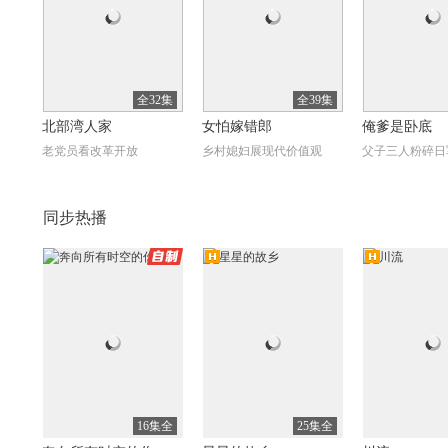
全32集
全39集
北部湾人家
女怕嫁错郎
俺爹是卧底
老党员看改革开放
乡村媳妇展现代价值观
父子三人粉碎日
同步热播
自制
高清
高清
高
全42集
全34集
我的爱对你说
护卫者
曼达洛人第3季
Mandalorian S
余文乐杨蓉情归何处
新时代片儿警卫一方平安
曼达洛人旧盟友
16集全
25集全