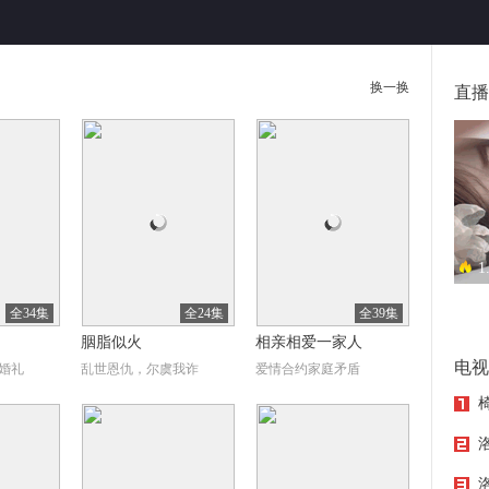
换一换
直播
1
异地
全34集
全24集
全39集
胭脂似火
相亲相爱一家人
电视
婚礼
乱世恩仇，尔虞我诈
爱情合约家庭矛盾
洛
洛