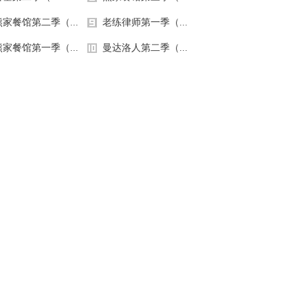
113
8828
开朗大男孩！
惊为天人
熊家餐馆第二季（...
老练律师第一季（...
熊家餐馆第一季（...
曼达洛人第二季（...
350
4288
邻家妹妹~
梦黎寒心の冰泪