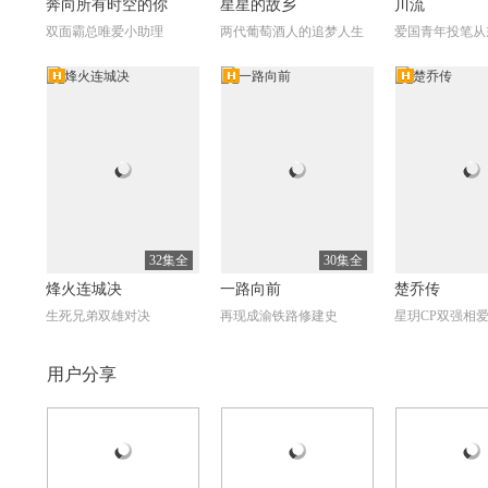
奔向所有时空的你
星星的故乡
川流
双面霸总唯爱小助理
两代葡萄酒人的追梦人生
爱国青年投笔从
高清
高清
高
全34集
全38集
寻找北极光
致单身男女
曼达洛人第1季
Mandalorian S
富家子弟邹家龙人生转折
陪伴是最长情的告白
曼达洛武士传奇
32集全
30集全
烽火连城决
一路向前
楚乔传
生死兄弟双雄对决
再现成渝铁路修建史
星玥CP双强相
自制
自制
自制
高
用户分享