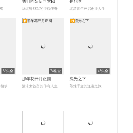
我们的队伍向太阳
创想季
戎
华北野战军的征战传奇
北漂青年开启创业人生
清
高清
全8集
全30集
全30集
（The
甜蜜计划
欢笑老弄堂
eason 1）
徐徐展开
陈思诚李彩桦的宝贝计划
沪漂社畜玩转剧本杀
58集全
74集全
45集全
那年花开月正圆
流光之下
爱相杀
清末女首富的传奇人生
落难千金的逆袭之旅
清
高清