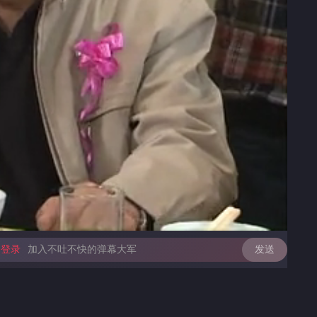
亮度
标准
饱和度
100
循环播放
对比度
100
跳过片头片尾
画面色彩调整
高清
倍速
登录
加入不吐不快的弹幕大军
发送