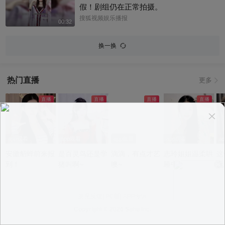
假！剧组仍在正常拍摄。
搜狐视频娱乐播报
00:32
换一换
热门直播
更多
app观看
app观看
app观看
app观看
a
安徽貂蝉前来报
是百灵鸟还是学
滴滴，有点才艺
志玲姐姐温柔哄
这
到！
猪叫啊~
噢~
睡中~
况
意见反馈
|
PC版
|
APP专区
Copyright ©
2026 Sohu Inc.