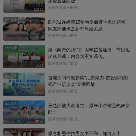
乐会直播回放
搜狐视频娱乐播报
113:56
app观看
陈思诚连续第15年为佟丽娅卡点送祝福，
网友称他俩是新型离婚关系。
搜狐视频娱乐播报
00:09
app观看
爆《向野的我们》因辛芷蕾延播，节目组
火速辟谣：内容为不实谣传。
搜狐视频娱乐播报
00:11
app观看
首届太阳岛电影周“汇影聚力·数智赋能影
视产业洽谈会”直播回放
搜狐视频娱乐播报
119:24
app观看
王楚然被大家考古，原来小时候是热舞女
郎！
搜狐视频娱乐播报
00:22
app观看
爆念相思停拍男女主不和，知情人士：