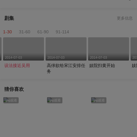
剧集
更多信息
1-30
31-60
61-90
91-114
2014-07-03
2014-07-03
2014-07-03
20
设法接近吴用
高俅欲给宋江安排任
妓院扫黄开始
妓
务
猜你喜欢
app观看
app观看
app观看