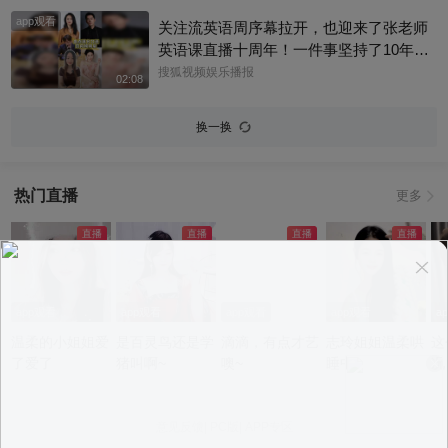
app观看
关注流英语周序幕拉开，也迎来了张老师
英语课直播十周年！一件事坚持了10年真
的太酷了，大家有没有跟着张老师的课
搜狐视频娱乐播报
02:08
程，看见更广阔的世界呢？细数内娱，其
实也藏着不少口语大神，他们一开口就对
换一换
味儿了，飙英文的片段甚至堪比口语范
本。今天咱们盘点英文输出质感拉满的艺
人，应援张老师的英语课。快跟着播报小
热门直播
更多
编一起来感受下什么叫开口即高级吧！@
张朝阳 @张朝阳的英语课 @麦小麦 @搜
狐先知道 @千里眼小当家 @高速公鹿 @
科学探索小组 @涛姐是女神 @狐圈圈 @
阿畅酷酷的 @小丰本丰 @小申小申 @刘
一杯 @Jen的很AI @一张大脸 @团子摘星
app观看
app观看
app观看
app观看
a
星 @元气小梨 @三三及里 @小纪炖蘑菇
温柔的小姐姐爱
是百灵鸟还是学
滴滴，有点才艺
志玲姐姐温柔哄
这
@吃喝玩乐找阿眉 @周沫Momo @小K财
了爱了
猪叫啊~
噢~
睡中~
况
宝书 @断舍离呀 @嘿凤梨like @不咽气的
小超人 @摸鱼兄弟 @直播狐 @小狐 @努
力学习的总结侠
意见反馈
|
PC版
|
APP专区