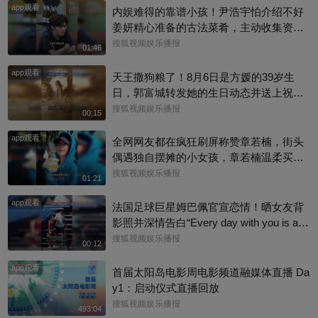
app观看
内娱难得的靠谱小孩！尹浩宇怕介绍不好
姜妍精心准备的古法菜肴，主动收集资料
做PDF菜单，标注菜品地域背景配图，连
搜狐视频娱乐播报
01:46
同事都可以直接拿来使用。还有谁没刷到
app观看
中餐厅这个暖心片段！#尹浩宇 #姜妍
天王撒狗粮了！8月6日是方媛的39岁生
日，郭富城转发她的生日动态并送上祝
福：“祝老婆生日快乐，身体健康，心想事
搜狐视频娱乐播报
00:15
成。”俩人结婚多年，育有3个女儿，日常
app观看
甜蜜幸福~
全网网友都在疯狂刷屏称赞章若楠，街头
偶遇独自摆摊的小女孩，章若楠温柔买下
全部小羊，全程弯腰平视小朋友，一举一
搜狐视频娱乐播报
01:21
动尽显绝佳人品。最打动人的不是花钱全
app观看
包，是她照顾到小孩的自尊心，平等对
法国足球巨星姆巴佩官宣恋情！晒女友背
待，善意又体面，这种细碎的善意真的很
影照并深情告白“Every day with you is a s
圈粉～@星同事 @搜狐综艺 @明星狐 #章
unny day. 有你在的每一天 都是晴天”，据
搜狐视频娱乐播报
00:12
若楠
悉，女方是西班牙女演员埃斯特·埃克斯波
app观看
西托，出演《名校风暴》，祝福祝福~@搜
首届太阳岛电影周电影频道融媒体直播 Da
狐体育 @搜狐跑步 @小申小申
y1：启动仪式直播回放
搜狐视频娱乐播报
493:04