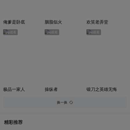
俺爹是卧底
胭脂似火
欢笑老弄堂
app观看
app观看
app观看
极品一家人
操纵者
锻刀之英雄无悔
换一换
精彩推荐