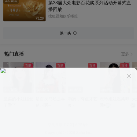
app观看
浩存
第38届大众电影百花奖系列活动开幕式直
播回放
搜狐视频娱乐播报
73:28
换一换
热门直播
更多
app观看
app观看
app观看
app观看
a
温柔的小姐姐爱
是百灵鸟还是学
滴滴，有点才艺
志玲姐姐温柔哄
天
了爱了
猪叫啊~
噢~
睡中~
短
不
意见反馈
|
PC版
|
APP专区
Copyright ©
2026 Sohu Inc.