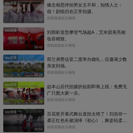
app观看
爆念相思停拍男女主不和，知情人士：
假！剧组仍在正常拍摄。
搜狐视频娱乐播报
00:32
app观看
刘雨昕造型摩登气场超A，艾米甜美亮相
妆容精致。
搜狐视频娱乐播报
00:43
app观看
荷兰弟赞达亚二度举办婚礼，仅邀请少数
亲友到场。
搜狐视频娱乐播报
00:24
app观看
赵本山后代拍摄的短剧即将上线：免费无
广只图大家一乐。
搜狐视频娱乐播报
00:28
app观看
百花奖开幕式舞台直拍太绝了！刘浩存一
袭正红色长裙演绎《初心》，舞姿轻柔舒
缓，气质干净又大方，整个人闪闪发光，
搜狐视频娱乐播报
00:54