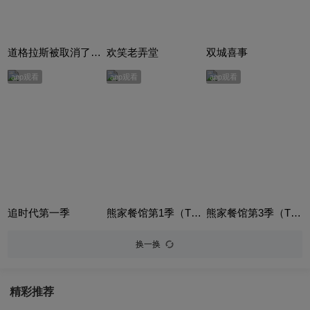
道格拉斯被取消了（Douglas is Cancelled）
欢笑老弄堂
双城喜事
app观看
app观看
app观看
追时代第一季
熊家餐馆第1季（The Bear Season 1）
熊家餐馆第3季（The Bear Season 3）
换一换
精彩推荐