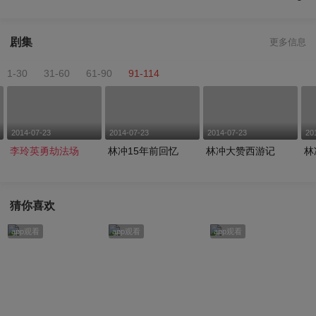
剧集
更多信息
1-30
31-60
61-90
91-114
2014-07-23
2014-07-23
2014-07-23
20
李玲英勇劫法场
林冲15年前回忆
林冲大赞西游记
林
猜你喜欢
app观看
app观看
app观看