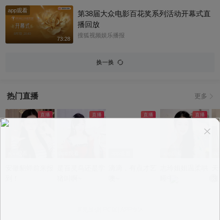
直接被仙气满满的存子美晕啦#百花奖 #刘
app观看
浩存
第38届大众电影百花奖系列活动开幕式直
播回放
搜狐视频娱乐播报
73:28
换一换
热门直播
更多
app观看
app观看
app观看
app观看
a
安徽貂蝉前来报
是百灵鸟还是学
滴滴，有点才艺
志玲姐姐温柔哄
天
到！
猪叫啊~
噢~
睡中~
短
不
意见反馈
|
PC版
|
APP专区