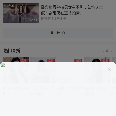
app观看
爆念相思停拍男女主不和，知情人士：
假！剧组仍在正常拍摄。
搜狐视频娱乐播报
00:32
换一换
热门直播
更多
app观看
app观看
app观看
app观看
a
安徽貂蝉前来报
是百灵鸟还是学
滴滴，有点才艺
志玲姐姐温柔哄
有
到！
猪叫啊~
噢~
睡中~
意见反馈
|
PC版
|
APP专区