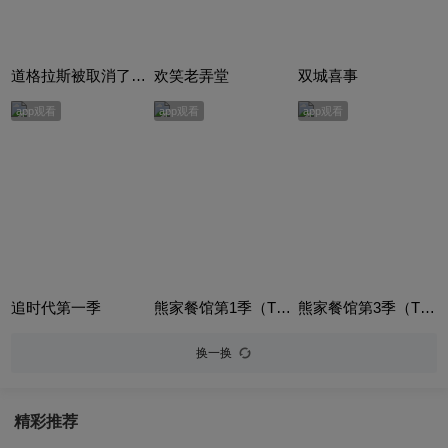
道格拉斯被取消了（Douglas is Cancelled）
欢笑老弄堂
双城喜事
app观看
app观看
app观看
追时代第一季
熊家餐馆第1季（The Bear Season 1）
熊家餐馆第3季（The Bear Season 3）
换一换
精彩推荐