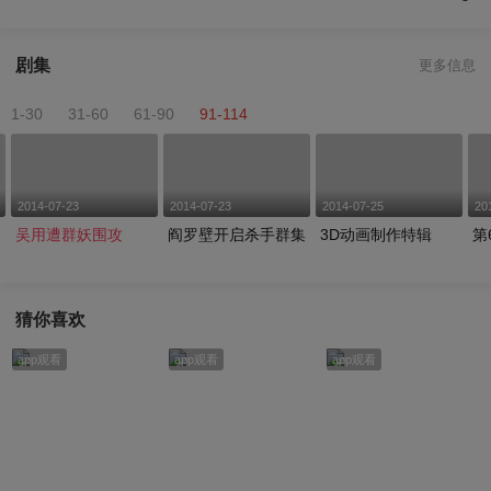
剧集
更多信息
1-30
31-60
61-90
91-114
2014-07-23
2014-07-23
2014-07-25
20
吴用遭群妖围攻
阎罗壁开启杀手群集
3D动画制作特辑
第
猜你喜欢
app观看
app观看
app观看