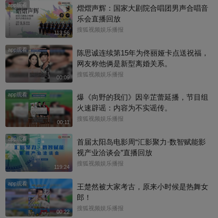
app观看
熠熠声辉：国家大剧院合唱团男声合唱音
乐会直播回放
搜狐视频娱乐播报
113:56
app观看
陈思诚连续第15年为佟丽娅卡点送祝福，
网友称他俩是新型离婚关系。
搜狐视频娱乐播报
00:09
app观看
爆《向野的我们》因辛芷蕾延播，节目组
火速辟谣：内容为不实谣传。
搜狐视频娱乐播报
00:11
app观看
首届太阳岛电影周“汇影聚力·数智赋能影
视产业洽谈会”直播回放
搜狐视频娱乐播报
119:24
app观看
王楚然被大家考古，原来小时候是热舞女
郎！
搜狐视频娱乐播报
00:22