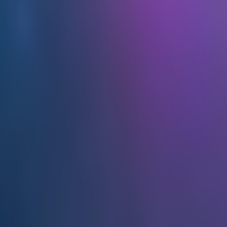
精彩推荐
app观看
刘雨昕造型摩登气场超A，艾米甜美亮相
妆容精致。
搜狐视频娱乐播报
00:43
app观看
赵本山后代拍摄的短剧即将上线：免费无
广只图大家一乐。
搜狐视频娱乐播报
00:28
app观看
百花奖开幕式舞台直拍太绝了！刘浩存一
袭正红色长裙演绎《初心》，舞姿轻柔舒
缓，气质干净又大方，整个人闪闪发光，
搜狐视频娱乐播报
00:54
直接被仙气满满的存子美晕啦#百花奖 #刘
app观看
浩存
第38届大众电影百花奖系列活动开幕式直
播回放
搜狐视频娱乐播报
73:28
app观看
真的会被姐姐们的友情狠狠打动《向野的