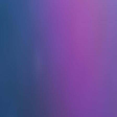
俺爹是卧底
胭脂似火
曼达洛人第3季（The Mandalorian Season 3）
app观看
app观看
app观看
曼达洛人第1季（The Mandalorian Season 1）
极品一家人
女怕嫁错郎
换一换