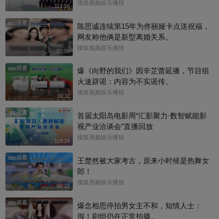
搜狐视频娱乐播报
113:56
app观看
陈思诚连续第15年为佟丽娅卡点送祝福，
网友称他俩是新型离婚关系。
搜狐视频娱乐播报
00:09
app观看
爆《向野的我们》因辛芷蕾延播，节目组
火速辟谣：内容为不实谣传。
搜狐视频娱乐播报
00:11
app观看
首届太阳岛电影周“汇影聚力·数智赋能影
视产业洽谈会”直播回放
搜狐视频娱乐播报
119:24
app观看
王楚然被大家考古，原来小时候是热舞女
郎！
搜狐视频娱乐播报
00:22
app观看
爆念相思停拍男女主不和，知情人士：
假！剧组仍在正常拍摄。