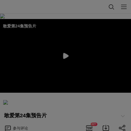
敢爱第24集预告片
敢爱第24集预告片
APP
参与
评论