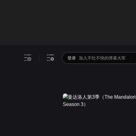
画面色彩调整
00
倍速
登录
加入不吐不快的弹幕大军