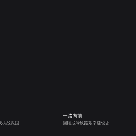
一路向前
戎抗战救国
回顾成渝铁路艰辛建设史