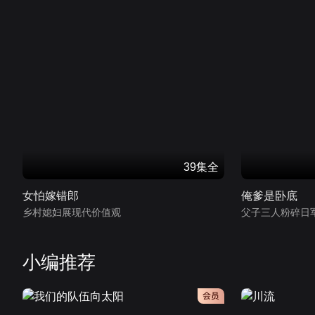
39集全
女怕嫁错郎
俺爹是卧底
乡村媳妇展现代价值观
父子三人粉碎日
小编推荐
会员
会员