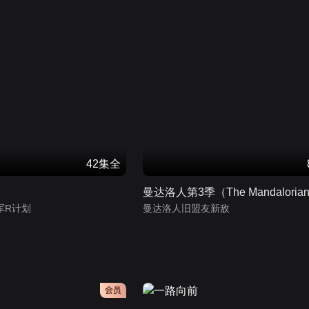
42集全
军R计划
曼达洛人旧盟友新敌
会员