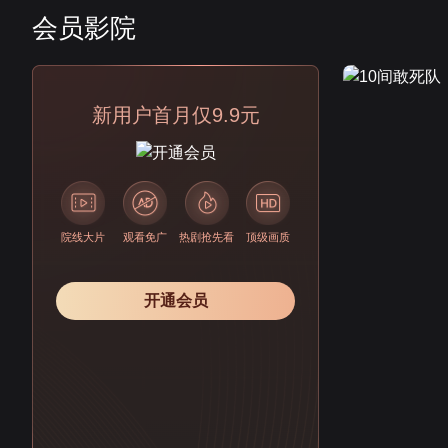
会员影院
会员
新用户首月仅9.9元
院线大片
观看免广
热剧抢先看
顶级画质
开通会员