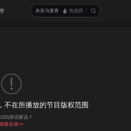
季
客户端播放
，不在所播放的节目版权范围
亮度
标准
-100)有话要说？
饱和度
100
循环播放
我要反馈>>
对比度
100
跳过片头片尾