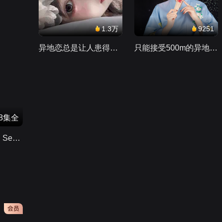
1.3万
9251
异地恋总是让人患得患失。。。
只能接受500m的异地恋，电动车没电了......
8集全
曼达洛人第3季（The Mandalorian Season 3）