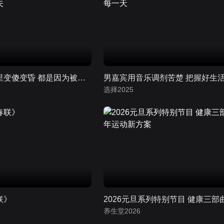
女嘉宾在婚姻里变傻变昏 都是因为被弟弟拿捏的丈夫
选择2025
联》
养生堂2026