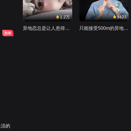
1.2万
9423
异地恋总是让人患得患失。。。
只能接受500m的异地恋，电动车没电了......