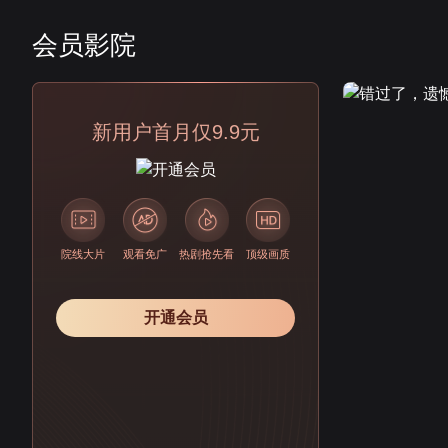
会员影院
会员
新用户首月仅9.9元
院线大片
观看免广
热剧抢先看
顶级画质
开通会员