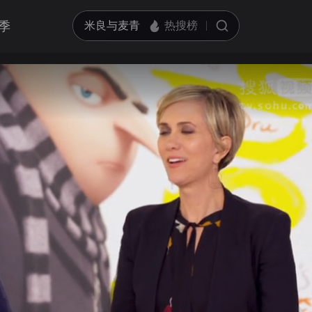
季
亮度
标准
循环播放
饱和度
100
跳过片头片尾
对比度
100
画面色彩调整