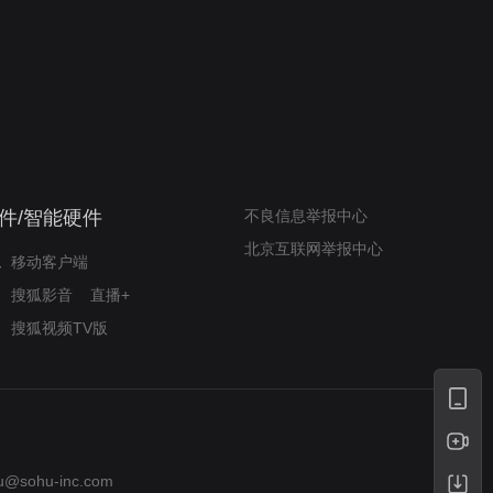
奇迹梦之队
小山羊威尔逆袭铸奇迹
件/智能硬件
不良信息举报中心
北京互联网举报中心
移动客户端
搜狐影音
直播+
搜狐视频TV版
u@sohu-inc.com