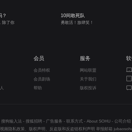
吗？
10间敢死队
，除了你
勇敢活！放肆笑！
会员
服务
软
会员特权
网站联盟
会员剧场
关于我们
人
帮助
版权投诉
搜狗输入法
-
搜狐招聘
-
广告服务
-
联系方式
-
About SOHU
-
公司介绍
视频隐私政策
、
版权声明
、
反盗版和反盗链权利声明
举报邮箱
jubaosoh