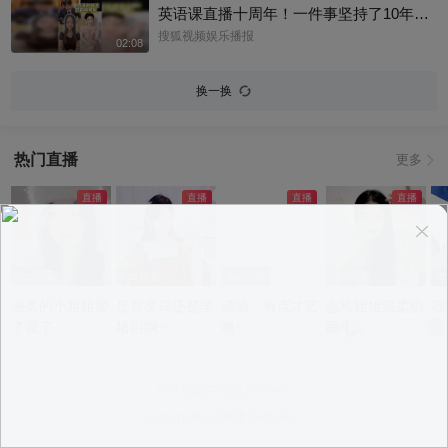
英语课直播十周年！一件事坚持了10年真
的太酷了，大家有没有跟着张老师的课
搜狐视频娱乐播报
02:08
程，看见更广阔的世界呢？细数内娱，其
实也藏着不少口语大神，他们一开口就对
换一换
味儿了，飙英文的片段甚至堪比口语范
本。今天咱们盘点英文输出质感拉满的艺
人，应援张老师的英语课。快跟着播报小
热门直播
更多
编一起来感受下什么叫开口即高级吧！@
张朝阳 @张朝阳的英语课 @麦小麦 @搜
狐先知道 @千里眼小当家 @高速公鹿 @
科学探索小组 @涛姐是女神 @狐圈圈 @
阿畅酷酷的 @小丰本丰 @小申小申 @刘
一杯 @Jen的很AI @一张大脸 @团子摘星
app观看
app观看
app观看
app观看
a
星 @元气小梨 @三三及里 @小纪炖蘑菇
温柔的小姐姐爱
是百灵鸟还是学
滴滴，有点才艺
志玲姐姐温柔哄
唱
@吃喝玩乐找阿眉 @周沫Momo @小K财
了爱了
猪叫啊~
噢~
睡中~
宝书 @断舍离呀 @嘿凤梨like @不咽气的
小超人 @摸鱼兄弟 @直播狐 @小狐 @努
力学习的总结侠
意见反馈
|
PC版
|
APP专区
Copyright ©
2026 Sohu Inc.