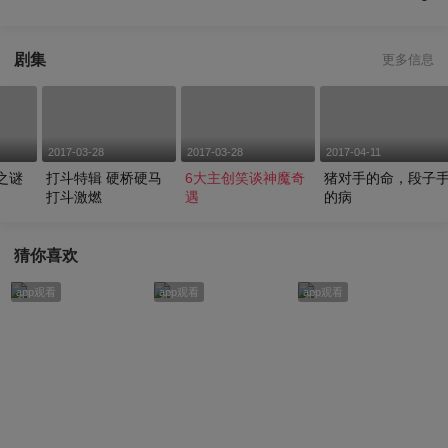
剧集
更多信息
2017-03-28
2017-03-28
2017-04-11
之谜
打斗特辑 硬桥硬马
6大主创笑谈神魔奇
猪对手的命，段子
打斗激燃
遇
的病
猜你喜欢
app观看
app观看
app观看