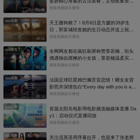
姜妍精心准备的古法菜肴，主动收集资料
做PDF菜单，标注菜品地域背景配图，连
搜狐视频娱乐播报
01:46
同事都可以直接拿来使用。还有谁没刷到
app观看
中餐厅这个暖心片段！#尹浩宇 #姜妍
天王撒狗粮了！8月6日是方媛的39岁生
日，郭富城转发她的生日动态并送上祝
福：“祝老婆生日快乐，身体健康，心想事
搜狐视频娱乐播报
00:15
成。”俩人结婚多年，育有3个女儿，日常
app观看
甜蜜幸福~
全网网友都在疯狂刷屏称赞章若楠，街头
偶遇独自摆摊的小女孩，章若楠温柔买下
全部小羊，全程弯腰平视小朋友，一举一
搜狐视频娱乐播报
01:21
动尽显绝佳人品。最打动人的不是花钱全
app观看
包，是她照顾到小孩的自尊心，平等对
法国足球巨星姆巴佩官宣恋情！晒女友背
待，善意又体面，这种细碎的善意真的很
影照并深情告白“Every day with you is a s
圈粉～@星同事 @搜狐综艺 @明星狐 #章
unny day. 有你在的每一天 都是晴天”，据
搜狐视频娱乐播报
00:12
若楠
悉，女方是西班牙女演员埃斯特·埃克斯波
app观看
西托，出演《名校风暴》，祝福祝福~@搜
首届太阳岛电影周电影频道融媒体直播 Da
狐体育 @搜狐跑步 @小申小申
y1：启动仪式直播回放
搜狐视频娱乐播报
493:04
app观看
关注流英语周序幕拉开，也迎来了张老师