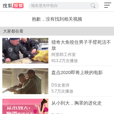
他在逆光中告白
抱歉，没有找到相关视频
大家都在看
猎奇大鱼咬住男子手臂死活不
放
阿里郎工作室
913.2万次播放
盘点2020即将上映的电影
DS女老诗
5.7万次播放
从小到大，胸罩的进化史