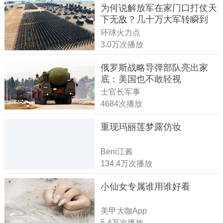
为何说解放军在家门口打仗天
下无敌？几十万大军转瞬到
达！
环球火力点
3.0万次播放
俄罗斯战略导弹部队亮出家
底：美国也不敢轻视
士官长军事
4684次播放
重现玛丽莲梦露仿妆
Beni江酱
134.4万次播放
小仙女专属谁用谁好看
美甲大咖App
5.4万次播放