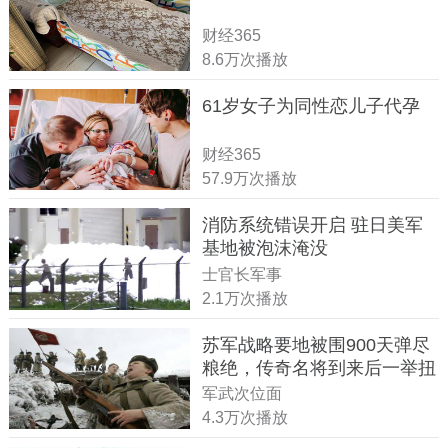
财经365
8.6万次播放
61岁女子为同性恋儿子代孕
财经365
57.9万次播放
消防系统错误开启 驻日美军
基地被泡沫淹没
士官长军事
2.1万次播放
苏军战略要地被围900天弹尽
粮绝，传奇名将到来后一举扭
转战局
军武次位面
4.3万次播放