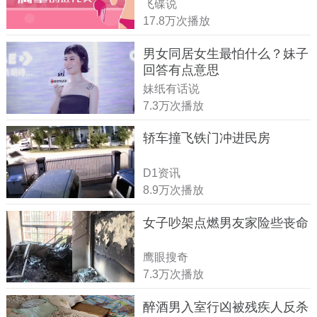
飞碟说
17.8万次播放
男女同居女生最怕什么？妹子
回答有点意思
妹纸有话说
7.3万次播放
轿车撞飞铁门冲进民房
D1资讯
8.9万次播放
女子吵架点燃男友家险些丧命
鹰眼搜奇
7.3万次播放
醉酒男入室行凶被残疾人反杀