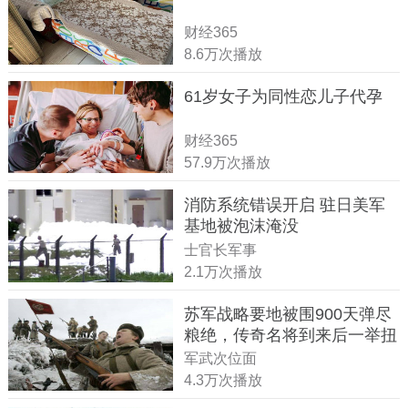
财经365
8.6万次播放
61岁女子为同性恋儿子代孕
财经365
57.9万次播放
消防系统错误开启 驻日美军
基地被泡沫淹没
士官长军事
2.1万次播放
苏军战略要地被围900天弹尽
粮绝，传奇名将到来后一举扭
转战局
军武次位面
4.3万次播放