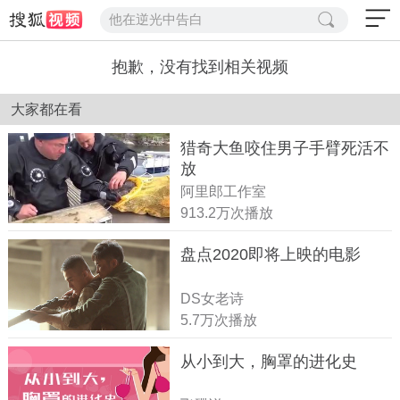
他在逆光中告白
抱歉，没有找到相关视频
大家都在看
猎奇大鱼咬住男子手臂死活不
放
阿里郎工作室
913.2万次播放
盘点2020即将上映的电影
DS女老诗
5.7万次播放
从小到大，胸罩的进化史