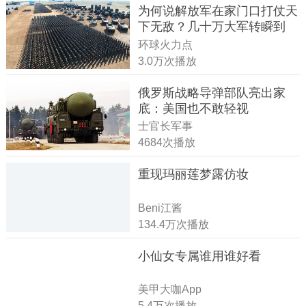
为何说解放军在家门口打仗天
下无敌？几十万大军转瞬到
达！
环球火力点
3.0万次播放
俄罗斯战略导弹部队亮出家
底：美国也不敢轻视
士官长军事
4684次播放
重现玛丽莲梦露仿妆
Beni江酱
134.4万次播放
小仙女专属谁用谁好看
美甲大咖App
5.4万次播放