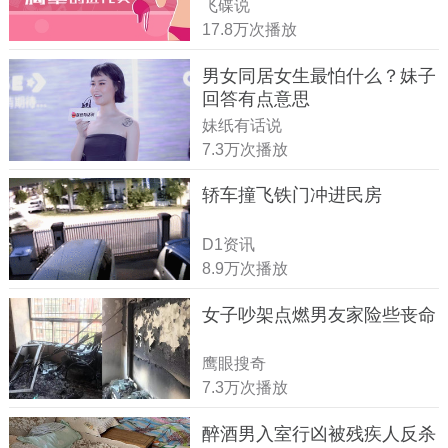
飞碟说
17.8万次播放
男女同居女生最怕什么？妹子
回答有点意思
妹纸有话说
7.3万次播放
轿车撞飞铁门冲进民房
D1资讯
8.9万次播放
女子吵架点燃男友家险些丧命
鹰眼搜奇
7.3万次播放
醉酒男入室行凶被残疾人反杀