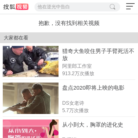
他在逆光中告白
抱歉，没有找到相关视频
大家都在看
猎奇大鱼咬住男子手臂死活不
放
阿里郎工作室
913.2万次播放
盘点2020即将上映的电影
DS女老诗
5.7万次播放
从小到大，胸罩的进化史