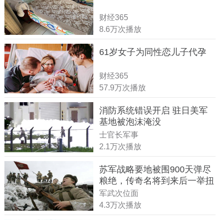
财经365
8.6万次播放
61岁女子为同性恋儿子代孕
财经365
57.9万次播放
消防系统错误开启 驻日美军
基地被泡沫淹没
士官长军事
2.1万次播放
苏军战略要地被围900天弹尽
粮绝，传奇名将到来后一举扭
转战局
军武次位面
4.3万次播放