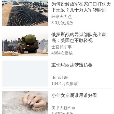
为何说解放军在家门口打仗天
下无敌？几十万大军转瞬到
达！
环球火力点
3.0万次播放
俄罗斯战略导弹部队亮出家
底：美国也不敢轻视
士官长军事
4684次播放
重现玛丽莲梦露仿妆
Beni江酱
134.4万次播放
小仙女专属谁用谁好看
美甲大咖App
5.4万次播放