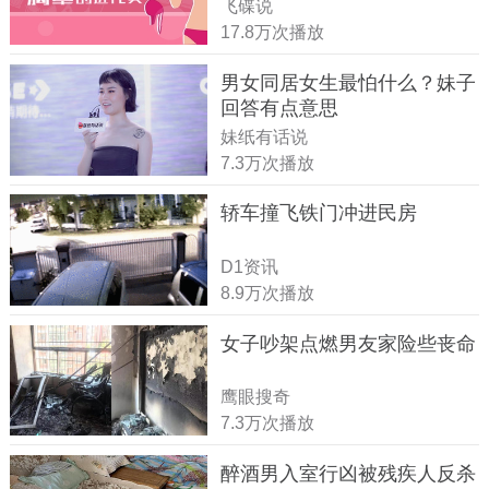
飞碟说
17.8万次播放
男女同居女生最怕什么？妹子
回答有点意思
妹纸有话说
7.3万次播放
轿车撞飞铁门冲进民房
D1资讯
8.9万次播放
女子吵架点燃男友家险些丧命
鹰眼搜奇
7.3万次播放
醉酒男入室行凶被残疾人反杀