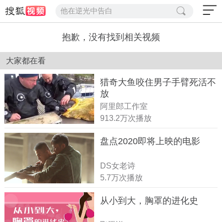
他在逆光中告白
抱歉，没有找到相关视频
大家都在看
猎奇大鱼咬住男子手臂死活不
放
阿里郎工作室
913.2万次播放
盘点2020即将上映的电影
DS女老诗
5.7万次播放
从小到大，胸罩的进化史