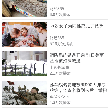
财经365
8.6万次播放
61岁女子为同性恋儿子代孕
财经365
57.9万次播放
消防系统错误开启 驻日美军
基地被泡沫淹没
士官长军事
2.1万次播放
苏军战略要地被围900天弹尽
粮绝，传奇名将到来后一举扭
转战局
军武次位面
4.3万次播放