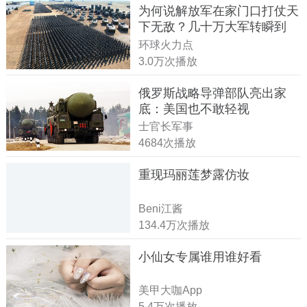
为何说解放军在家门口打仗天
下无敌？几十万大军转瞬到
达！
环球火力点
3.0万次播放
俄罗斯战略导弹部队亮出家
底：美国也不敢轻视
士官长军事
4684次播放
重现玛丽莲梦露仿妆
Beni江酱
134.4万次播放
小仙女专属谁用谁好看
美甲大咖App
5.4万次播放