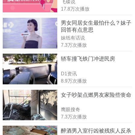
飞碟说
17.8万次播放
男女同居女生最怕什么？妹子
回答有点意思
妹纸有话说
7.3万次播放
轿车撞飞铁门冲进民房
D1资讯
8.9万次播放
女子吵架点燃男友家险些丧命
鹰眼搜奇
7.3万次播放
醉酒男入室行凶被残疾人反杀