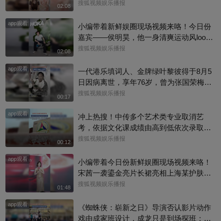
的太酷了，大家有没有跟着张老师的课
搜狐视频娱乐播报
02:08
程，看见更广阔的世界呢？细数内娱，其
app观看
实也藏着不少口语大神，他们一开口就对
小编带着新鲜娱圈现场视频来咯！今日份
味儿了，飙英文的片段甚至堪比口语范
嘉宾——侯明昊，他一身清爽运动风look
本。今天咱们盘点英文输出质感拉满的艺
现身上海新天地，活力满满，活动上，小
搜狐视频娱乐播报
02:08
人，应援张老师的英语课。快跟着播报小
侯直言喜爱晨跑野营，更多内容来看完整
编一起来感受下什么叫开口即高级吧！@
app观看
版视频吧！
一代港乐填词人、金牌绿叶黎彼得于8月5
张朝阳 @张朝阳的英语课 @麦小麦 @搜
日因病离世，享年76岁，曾为张国荣梅艳
狐先知道 @千里眼小当家 @高速公鹿 @
芳歌曲填词，也曾参演《逃学威龙》《鹿
搜狐视频娱乐播报
00:17
科学探索小组 @涛姐是女神 @狐圈圈 @
鼎记》《唐伯虎点秋香》等作品。从幕后
阿畅酷酷的 @小丰本丰 @小申小申 @刘
app观看
填词到幕前演戏，他把自己活成了香港流
冲上热搜！中传多个艺术类专业取消艺
一杯 @Jen的很AI @一张大脸 @团子摘星
行文化的一个符号。一路走好！
考，依据文化课成绩由高到低依次录取，
星 @元气小梨 @三三及里 @小纪炖蘑菇
校方工作人员回复称：并不是取消艺考，
搜狐视频娱乐播报
00:12
@吃喝玩乐找阿眉 @周沫Momo @小K财
只是调整了一些专业的录取方式
宝书 @断舍离呀 @嘿凤梨like @不咽气的
app观看
小编带着今日份新鲜娱圈现场视频来咯！
小超人 @摸鱼兄弟 @直播狐 @小狐 @努
宋茜一袭鎏金亮片长裙亮相上海某护肤品
力学习的总结侠
牌举办的新品发布会，活动上，她教学护
搜狐视频娱乐播报
01:48
肤操，还透露了近况，一起来看看现场还
app观看
有哪些趣事吧#宋茜
《蜘蛛侠：崭新之日》导演否认影片动作
戏由成家班设计，成龙只是到场探班；本