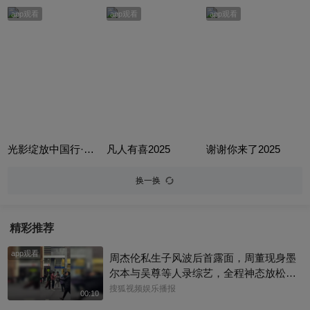
app观看
app观看
app观看
光影绽放中国行·跟着电影游云南
凡人有喜2025
谢谢你来了2025
换一换
精彩推荐
app观看
周杰伦私生子风波后首露面，周董现身墨
尔本与吴尊等人录综艺，全程神态放松、
有说有笑，还主动向路人打招呼，完全没
搜狐视频娱乐播报
00:10
有被连日来的负面传闻影响情绪。目前，