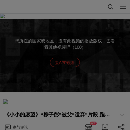
您所在的国家或地区，没有此视频的播放版权，去看
看其他视频吧（100）
去APP观看
《小小的愿望》“粽子彭”被父“遗弃”片段 跑马拉松半路弃子？
APP
参与
评论