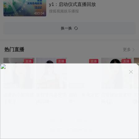
狐体育 @搜狐跑步 @小申小申
y1：启动仪式直播回放
搜狐视频娱乐播报
493:04
换一换
热门直播
更多
app观看
app观看
app观看
app观看
a
温柔的小姐姐爱
是百灵鸟还是学
滴滴，有点才艺
志玲姐姐温柔哄
古
了爱了
猪叫啊~
噢~
睡中~
沫
意见反馈
|
PC版
|
APP专区
Copyright ©
2026 Sohu Inc.