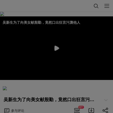
吴新生为了向美女献殷勤，竟然口出狂言污蔑他人
吴新生为了向美女献殷勤，竟然口出狂言污蔑他人
APP
参与
评论