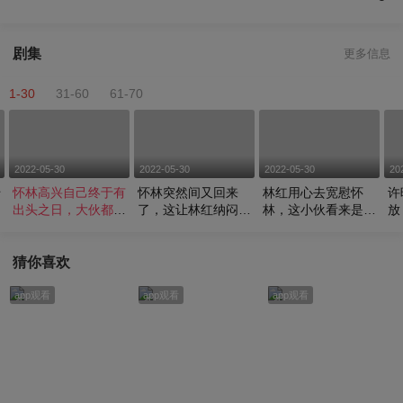
剧集
更多信息
1-30
31-60
61-70
2022-05-30
2022-05-30
2022-05-30
20
千
怀林高兴自己终于有
怀林突然间又回来
林红用心去宽慰怀
许
成
出头之日，大伙都为
了，这让林红纳闷到
林，这小伙看来是难
放
之兴奋
底出了何事
以沟通
猜你喜欢
app观看
app观看
app观看