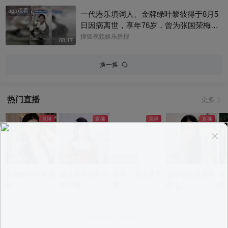
侯直言喜爱晨跑野营，更多内容来看完整
编一起来感受下什么叫开口即高级吧！@
app观看
版视频吧！
一代港乐填词人、金牌绿叶黎彼得于8月5
张朝阳 @张朝阳的英语课 @麦小麦 @搜
日因病离世，享年76岁，曾为张国荣梅艳
狐先知道 @千里眼小当家 @高速公鹿 @
芳歌曲填词，也曾参演《逃学威龙》《鹿
搜狐视频娱乐播报
00:17
科学探索小组 @涛姐是女神 @狐圈圈 @
鼎记》《唐伯虎点秋香》等作品。从幕后
阿畅酷酷的 @小丰本丰 @小申小申 @刘
填词到幕前演戏，他把自己活成了香港流
换一换
一杯 @Jen的很AI @一张大脸 @团子摘星
行文化的一个符号。一路走好！
星 @元气小梨 @三三及里 @小纪炖蘑菇
@吃喝玩乐找阿眉 @周沫Momo @小K财
热门直播
宝书 @断舍离呀 @嘿凤梨like @不咽气的
更多
小超人 @摸鱼兄弟 @直播狐 @小狐 @努
力学习的总结侠
app观看
app观看
app观看
app观看
a
安徽貂蝉前来报
是百灵鸟还是学
滴滴，有点才艺
志玲姐姐温柔哄
若
到！
猪叫啊~
噢~
睡中~
意见反馈
|
PC版
|
APP专区