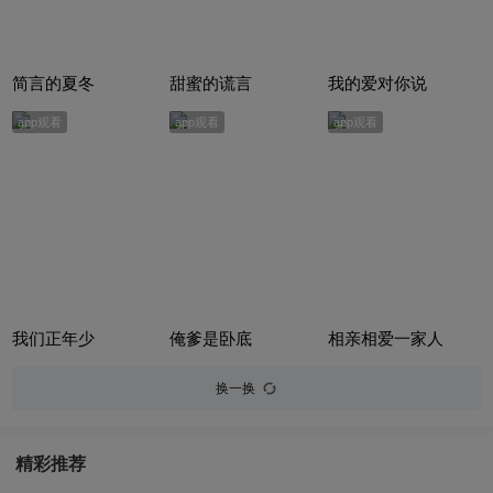
简言的夏冬
甜蜜的谎言
我的爱对你说
app观看
app观看
app观看
我们正年少
俺爹是卧底
相亲相爱一家人
换一换
精彩推荐