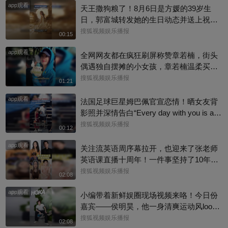
app观看
天王撒狗粮了！8月6日是方媛的39岁生
日，郭富城转发她的生日动态并送上祝
福：“祝老婆生日快乐，身体健康，心想事
搜狐视频娱乐播报
00:15
成。”俩人结婚多年，育有3个女儿，日常
app观看
甜蜜幸福~
全网网友都在疯狂刷屏称赞章若楠，街头
偶遇独自摆摊的小女孩，章若楠温柔买下
全部小羊，全程弯腰平视小朋友，一举一
搜狐视频娱乐播报
01:21
动尽显绝佳人品。最打动人的不是花钱全
app观看
包，是她照顾到小孩的自尊心，平等对
法国足球巨星姆巴佩官宣恋情！晒女友背
待，善意又体面，这种细碎的善意真的很
影照并深情告白“Every day with you is a s
圈粉～@星同事 @搜狐综艺 @明星狐 #章
unny day. 有你在的每一天 都是晴天”，据
搜狐视频娱乐播报
00:12
若楠
悉，女方是西班牙女演员埃斯特·埃克斯波
app观看
西托，出演《名校风暴》，祝福祝福~@搜
关注流英语周序幕拉开，也迎来了张老师
狐体育 @搜狐跑步 @小申小申
英语课直播十周年！一件事坚持了10年真
的太酷了，大家有没有跟着张老师的课
搜狐视频娱乐播报
02:08
程，看见更广阔的世界呢？细数内娱，其
app观看
实也藏着不少口语大神，他们一开口就对
小编带着新鲜娱圈现场视频来咯！今日份
味儿了，飙英文的片段甚至堪比口语范
嘉宾——侯明昊，他一身清爽运动风look
本。今天咱们盘点英文输出质感拉满的艺
现身上海新天地，活力满满，活动上，小
搜狐视频娱乐播报
02:08
人，应援张老师的英语课。快跟着播报小