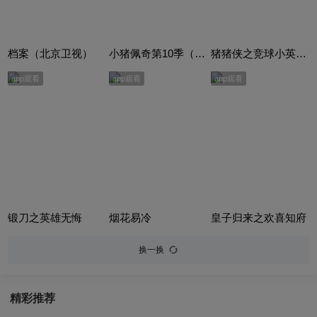
档案（北京卫视）
小猪佩奇第10季（Peppa Pig Season 10）（中文版） 有声音频
猪猪侠之竞球小英雄合集
app观看
app观看
app观看
锻刀之英雄无悔
烟花易冷
皇子归来之欢喜知府
换一换
精彩推荐