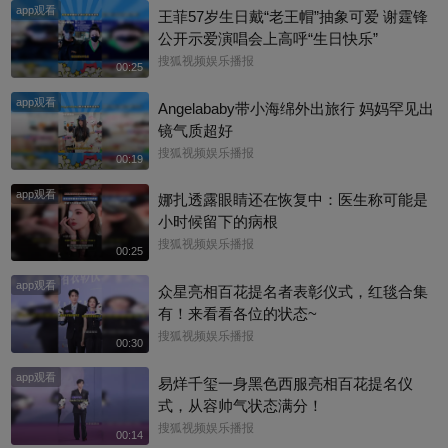
app观看
王菲57岁生日戴“老王帽”抽象可爱 谢霆锋
公开示爱演唱会上高呼“生日快乐”
搜狐视频娱乐播报
00:25
app观看
Angelababy带小海绵外出旅行 妈妈罕见出
镜气质超好
搜狐视频娱乐播报
00:19
app观看
娜扎透露眼睛还在恢复中：医生称可能是
小时候留下的病根
搜狐视频娱乐播报
00:25
app观看
众星亮相百花提名者表彰仪式，红毯合集
有！来看看各位的状态~
搜狐视频娱乐播报
00:30
app观看
易烊千玺一身黑色西服亮相百花提名仪
式，从容帅气状态满分！
搜狐视频娱乐播报
00:14