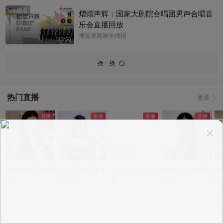
app观看
熠熠声辉：国家大剧院合唱团男声合唱音
乐会直播回放
搜狐视频娱乐播报
113:56
换一换
热门直播
更多
app观看
app观看
app观看
app观看
a
安徽貂蝉前来报
是百灵鸟还是学
滴滴，有点才艺
志玲姐姐温柔哄
古
到！
猪叫啊~
噢~
睡中~
沫
意见反馈
|
PC版
|
APP专区