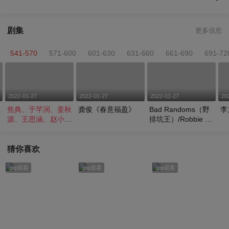
剧集
更多信息
541-570
571-600
601-630
631-660
661-690
691-72
2022-01-27
2022-01-27
2022-01-27
20
在
焦典、于芊润、姜秋
龚俊《春意福盈》
Bad Randoms（野
李
源、王思涵、赵小
排坑王）/Robbie G
正、赵梓琪《最美的
ardunio《Together
火焰》（礼赞2022
》
北京冬奥会）
猜你喜欢
app观看
app观看
app观看