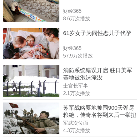
财经365
8.6万次播放
61岁女子为同性恋儿子代孕
财经365
57.9万次播放
消防系统错误开启 驻日美军
基地被泡沫淹没
士官长军事
2.1万次播放
苏军战略要地被围900天弹尽
粮绝，传奇名将到来后一举扭
转战局
军武次位面
4.3万次播放