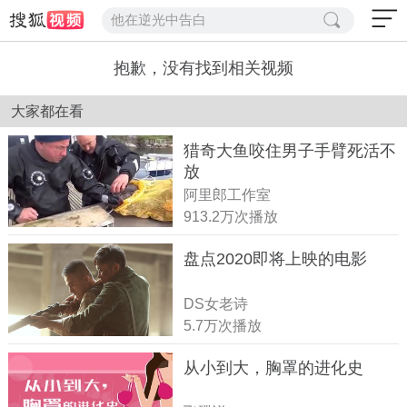
他在逆光中告白
抱歉，没有找到相关视频
大家都在看
猎奇大鱼咬住男子手臂死活不
放
阿里郎工作室
913.2万次播放
盘点2020即将上映的电影
DS女老诗
5.7万次播放
从小到大，胸罩的进化史