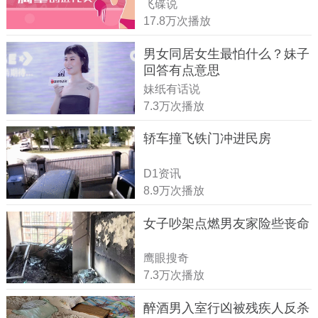
飞碟说
17.8万次播放
男女同居女生最怕什么？妹子
回答有点意思
妹纸有话说
7.3万次播放
轿车撞飞铁门冲进民房
D1资讯
8.9万次播放
女子吵架点燃男友家险些丧命
鹰眼搜奇
7.3万次播放
醉酒男入室行凶被残疾人反杀