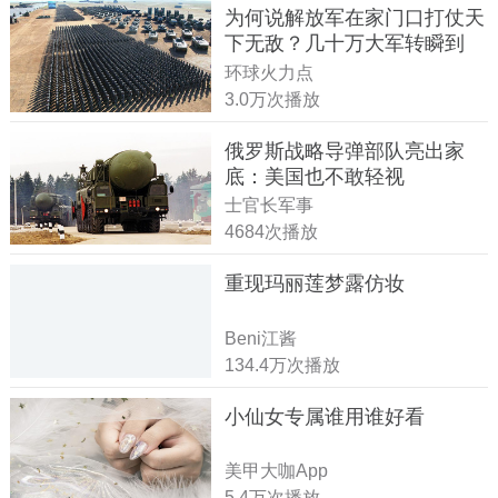
为何说解放军在家门口打仗天
下无敌？几十万大军转瞬到
达！
环球火力点
3.0万次播放
俄罗斯战略导弹部队亮出家
底：美国也不敢轻视
士官长军事
4684次播放
重现玛丽莲梦露仿妆
Beni江酱
134.4万次播放
小仙女专属谁用谁好看
美甲大咖App
5.4万次播放