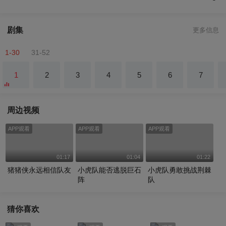
剧集
更多信息
1-30
31-52
1
2
3
4
5
6
7
周边视频
APP观看
APP观看
APP观看
01:17
01:04
01:22
猪猪侠永远相信队友
小虎队能否逃脱巨石
小虎队勇敢挑战荆棘
阵
队
猜你喜欢