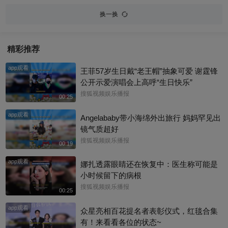
换一换
精彩推荐
app观看
王菲57岁生日戴“老王帽”抽象可爱 谢霆锋
公开示爱演唱会上高呼“生日快乐”
搜狐视频娱乐播报
00:25
app观看
Angelababy带小海绵外出旅行 妈妈罕见出
镜气质超好
搜狐视频娱乐播报
00:19
app观看
娜扎透露眼睛还在恢复中：医生称可能是
小时候留下的病根
搜狐视频娱乐播报
00:25
app观看
众星亮相百花提名者表彰仪式，红毯合集
有！来看看各位的状态~