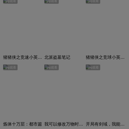
app观看
app观看
app观看
猪猪侠之竞速小英雄合集
北派盗墓笔记
猪猪侠之竞球小英雄合集
app观看
app观看
app观看
炼体十万层：都市篇
我可以修改万物时间线
开局有剑域，我能苟成剑神