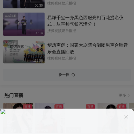
搜狐视频娱乐播报
00:30
app观看
易烊千玺一身黑色西服亮相百花提名仪
式，从容帅气状态满分！
搜狐视频娱乐播报
00:14
app观看
熠熠声辉：国家大剧院合唱团男声合唱音
乐会直播回放
搜狐视频娱乐播报
113:56
换一换
热门直播
更多
app观看
app观看
app观看
app观看
a