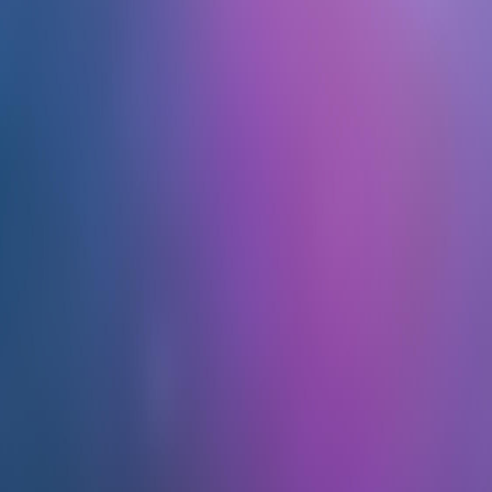
托马斯·
T·J·米勒
乔什·布
马丁·斯
库梅尔·
阿曼
米德蒂奇
雷纳
塔尔
南贾尼
克
猜你喜欢
app观看
app观看
app观看
我们正年少
俺爹是卧底
胭脂似火
app观看
app观看
app观看