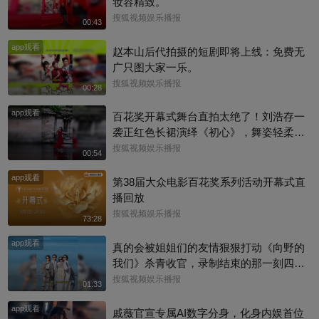
妆容精致。
搜狐视频娱乐播报
00:43
app观看
赵本山后代拍摄的短剧即将上线：免费无
广只图大家一乐。
搜狐视频娱乐播报
00:28
app观看
百花奖开幕式舞台直拍太绝了！刘浩存一
袭正红色长裙演绎《初心》，舞姿轻柔舒
缓，气质干净又大方，整个人闪闪发光，
搜狐视频娱乐播报
00:54
直接被仙气满满的存子美晕啦#百花奖 #刘
app观看
浩存
第38届大众电影百花奖系列活动开幕式直
播回放
搜狐视频娱乐播报
73:28
app观看
真的会被姐姐们的友情狠狠打动《向野的
我们》杀青收官，录制结束的那一刻四个
姐姐全都哭了，抱在一起满是不舍。十五
搜狐视频娱乐播报
01:33
天新疆旷野自驾，一路相伴同苦同乐，这
app观看
份情谊并没有随着节目结束画上句号。大
戚薇官宣专属AI数字分身，化身内娱首位