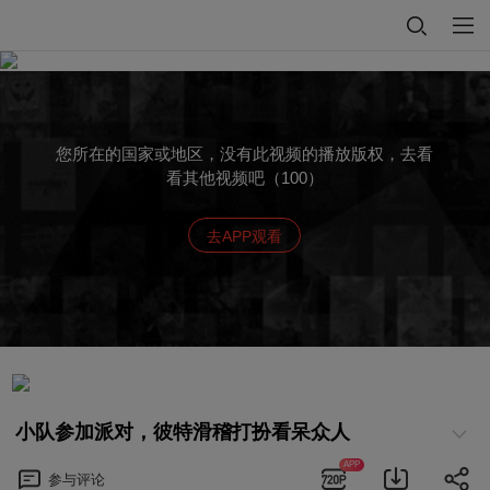
您所在的国家或地区，没有此视频的播放版权，去看
看其他视频吧（100）
去APP观看
小队参加派对，彼特滑稽打扮看呆众人
APP
参与
评论