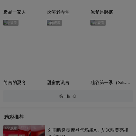
极品一家人
欢笑老弄堂
俺爹是卧底
app观看
app观看
app观看
简言的夏冬
甜蜜的谎言
硅谷第一季（Silicon Valley Season 1 ）
换一换
精彩推荐
app观看
刘雨昕造型摩登气场超A，艾米甜美亮相