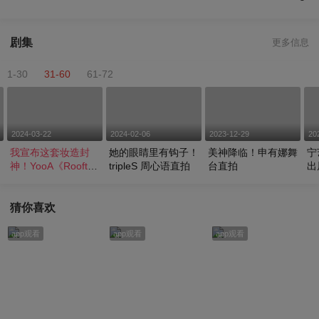
剧集
更多信息
1-30
31-60
61-72
2024-03-22
2024-02-06
2023-12-29
20
我宣布这套妆造封
她的眼睛里有钩子！
美神降临！申有娜舞
宁
神！YooA《Roofto
tripleS 周心语直拍
台直拍
出
p》直拍
猜你喜欢
app观看
app观看
app观看