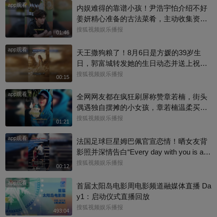
app观看
内娱难得的靠谱小孩！尹浩宇怕介绍不好
姜妍精心准备的古法菜肴，主动收集资料
做PDF菜单，标注菜品地域背景配图，连
搜狐视频娱乐播报
01:46
同事都可以直接拿来使用。还有谁没刷到
app观看
中餐厅这个暖心片段！#尹浩宇 #姜妍
天王撒狗粮了！8月6日是方媛的39岁生
日，郭富城转发她的生日动态并送上祝
福：“祝老婆生日快乐，身体健康，心想事
搜狐视频娱乐播报
00:15
成。”俩人结婚多年，育有3个女儿，日常
app观看
甜蜜幸福~
全网网友都在疯狂刷屏称赞章若楠，街头
偶遇独自摆摊的小女孩，章若楠温柔买下
全部小羊，全程弯腰平视小朋友，一举一
搜狐视频娱乐播报
01:21
动尽显绝佳人品。最打动人的不是花钱全
app观看
包，是她照顾到小孩的自尊心，平等对
法国足球巨星姆巴佩官宣恋情！晒女友背
待，善意又体面，这种细碎的善意真的很
影照并深情告白“Every day with you is a s
圈粉～@星同事 @搜狐综艺 @明星狐 #章
unny day. 有你在的每一天 都是晴天”，据
搜狐视频娱乐播报
00:12
若楠
悉，女方是西班牙女演员埃斯特·埃克斯波
app观看
西托，出演《名校风暴》，祝福祝福~@搜
首届太阳岛电影周电影频道融媒体直播 Da
狐体育 @搜狐跑步 @小申小申
y1：启动仪式直播回放
搜狐视频娱乐播报
493:04