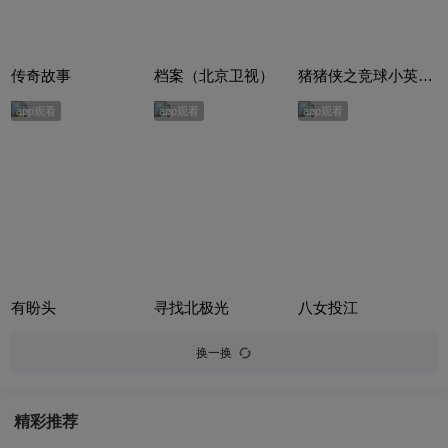
传奇故事
档案（北京卫视）
猪猪侠之竞球小英雄合集
app观看
app观看
app观看
有盼头
寻找北极光
八女投江
换一换
精彩推荐