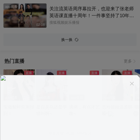
app观看
关注流英语周序幕拉开，也迎来了张老师
英语课直播十周年！一件事坚持了10年真
的太酷了，大家有没有跟着张老师的课
搜狐视频娱乐播报
02:08
程，看见更广阔的世界呢？细数内娱，其
实也藏着不少口语大神，他们一开口就对
换一换
味儿了，飙英文的片段甚至堪比口语范
本。今天咱们盘点英文输出质感拉满的艺
人，应援张老师的英语课。快跟着播报小
热门直播
更多
编一起来感受下什么叫开口即高级吧！@
张朝阳 @张朝阳的英语课 @麦小麦 @搜
狐先知道 @千里眼小当家 @高速公鹿 @
科学探索小组 @涛姐是女神 @狐圈圈 @
阿畅酷酷的 @小丰本丰 @小申小申 @刘
一杯 @Jen的很AI @一张大脸 @团子摘星
app观看
app观看
app观看
app观看
a
星 @元气小梨 @三三及里 @小纪炖蘑菇
安徽貂蝉前来报
是百灵鸟还是学
滴滴，有点才艺
志玲姐姐温柔哄
唱
@吃喝玩乐找阿眉 @周沫Momo @小K财
到！
猪叫啊~
噢~
睡中~
宝书 @断舍离呀 @嘿凤梨like @不咽气的
小超人 @摸鱼兄弟 @直播狐 @小狐 @努
力学习的总结侠
意见反馈
|
PC版
|
APP专区