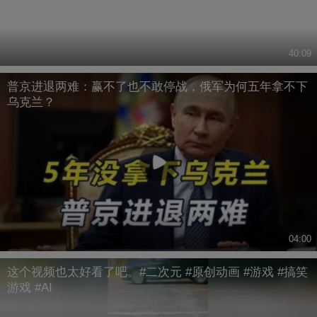
40:09
普京进退两难：赢不了也不敢停战，俄军为何五年拿不下
乌克兰？
04:00
这个视频也太好看了吧。#二次元 #原创动画 #游戏 #搞笑
游戏 #AI