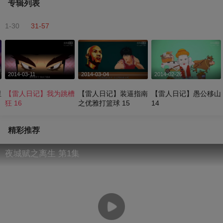
专辑列表
1-30
31-57
2014-03-11
2014-03-04
2014-02-26
里
【雷人日记】我为跳槽
【雷人日记】装逼指南
【雷人日记】愚公移山
狂 16
之优雅打篮球 15
14
精彩推荐
夜城赋之离生 第1集