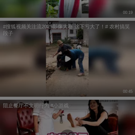
00:19
#搜狐视频关注流2025影像大赛 这下亏大了！# 农村搞笑
段子
00:45
阻止餐厅不文明行为 #小游戏