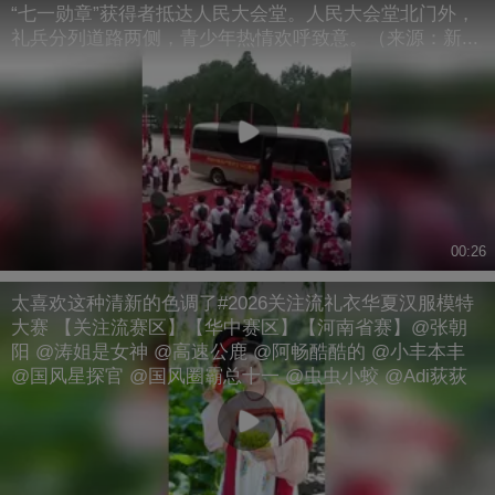
“七一勋章”获得者抵达人民大会堂。人民大会堂北门外，
礼兵分列道路两侧，青少年热情欢呼致意。（来源：新...
00:26
太喜欢这种清新的色调了#2026关注流礼衣华夏汉服模特
大赛 【关注流赛区】【华中赛区】【河南省赛】@张朝
阳 @涛姐是女神 @高速公鹿 @阿畅酷酷的 @小丰本丰
@国风星探官 @国风圈霸总十一 @虫虫小蛟 @Adi荻荻