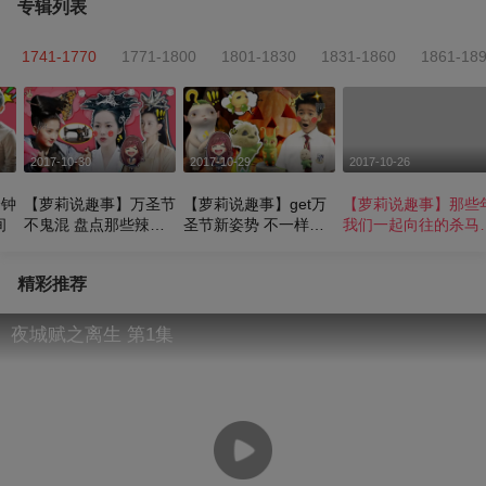
专辑列表
1741-1770
1771-1800
1801-1830
1831-1860
1861-18
2017-10-30
2017-10-29
2017-10-26
分钟
【萝莉说趣事】万圣节
【萝莉说趣事】get万
【萝莉说趣事】那些
间
不鬼混 盘点那些辣瞎
圣节新姿势 不一样的
我们一起向往的杀马
眼睛的雷人造型
萌Q宠物来袭
造型 周杰伦秒杀杨幂
成为头牌
精彩推荐
夜城赋之离生 第1集