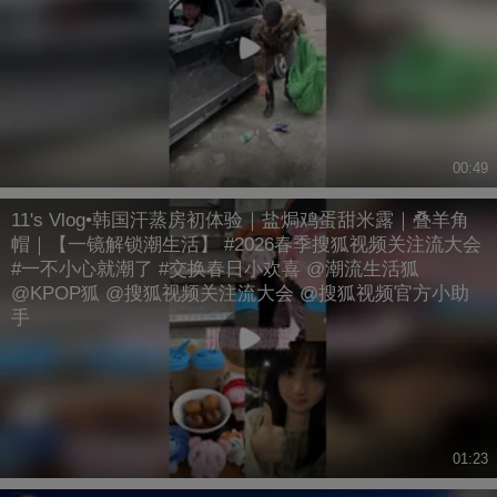
00:49
11's Vlog•韩国汗蒸房初体验｜盐焗鸡蛋甜米露｜叠羊角
帽｜【一镜解锁潮生活】 #2026春季搜狐视频关注流大会
#一不小心就潮了 #交换春日小欢喜 @潮流生活狐
@KPOP狐 @搜狐视频关注流大会 @搜狐视频官方小助
手
01:23