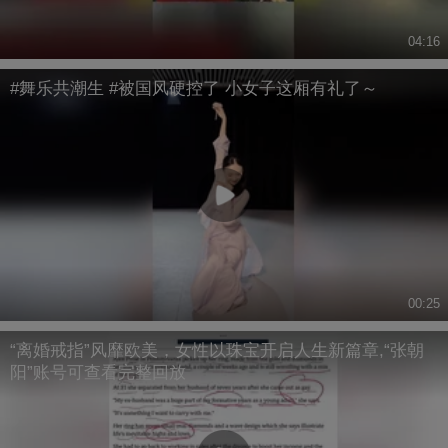
04:16
#舞乐共潮生 #被国风硬控了 小女子这厢有礼了～
00:25
“离婚戒指”风靡欧美，女性以珠宝开启人生新篇章,“张朝
阳”账号可查看完整回放