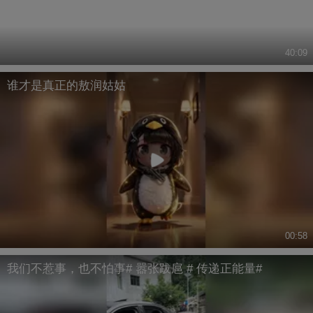
40:09
谁才是真正的敖润姑姑
00:58
我们不惹事，也不怕事# 嚣张跋扈 # 传递正能量#