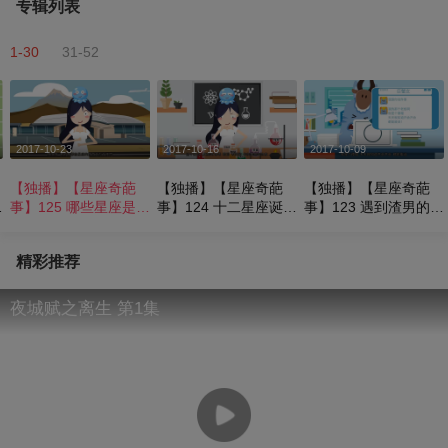
专辑列表
1-30
31-52
2017-10-23
2017-10-16
2017-10-09
【独播】【星座奇葩
【独播】【星座奇葩
【独播】【星座奇葩
狮
事】125 哪些星座是旅
事】124 十二星座诞生
事】123 遇到渣男的各
游奇葩
记
种奇招
精彩推荐
夜城赋之离生 第1集