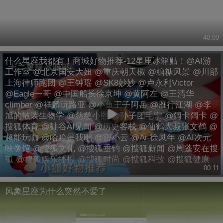
40:09
什么星座我都有！商城好物推荐-12星座冰箱贴！@AI游
工作室 @北京国安大妞 @重庆朝天椒 @糖糖风景 @川部
上海律师跑团 @王钟瑶 @SK8妙妙 @卢永利Victor
@Eagle一哥 @中国船长徐京坤 @黄阿左 @王清华
climber @祥麟玩路亚 @小鱼王子阿岳 @雁行江湖 @李
旭的散装生物学 @慈慈小熙 @孙子团毛宁 @阔卡阔卡 @
搜狐体育 @硅谷AI见闻 @历史客栈 @仙鹤大叔张文鹤 @
超能玩咖 @哈哈是我吧 @密小云 @Ai-徐凤年 @AI次元
映像馆 @搜狐文化 @搜狐垂钓 @搜狐新闻 @周蓬安在搜
狐 @搜狐娱乐播报 @搜狐时尚 @搜狐科技 @搜狐健康
00:11
风象星座为什么突然不爱了