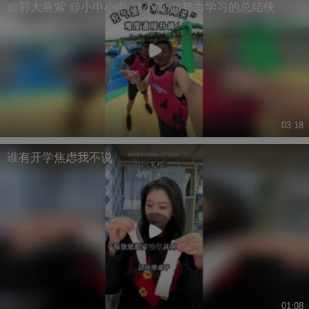
@郭大燕紫 @小申小申 @小狐 @努力学习的总结侠
03:18
谁有开学焦虑我不说
01:08