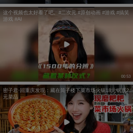
这个视频也太好看了吧。#二次元 #原创动画 #游戏 #搞笑
游戏 #AI
00:53
密子君·回重庆发现：藏在筒子楼下菜市场火锅18元锅底2
元菜品