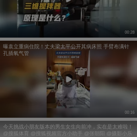
00:28
曝袁立重病住院！丈夫梁太平公开其病床照 手臂布满针
孔插氧气管
00:16
今天挑战小朋友版本的男生女生向前冲，实在是太难啦！
@搜狐体育 @搜狐视频官方小助手 @张朝阳 @摄影小乐