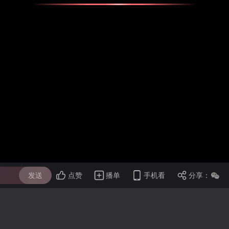
发送
点赞
播单
手机看
分享：