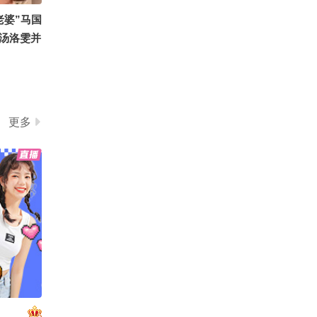
老婆”马国
汤洛雯并
买一对新
更多
7岁靠高强
子每个月
幸没在餐