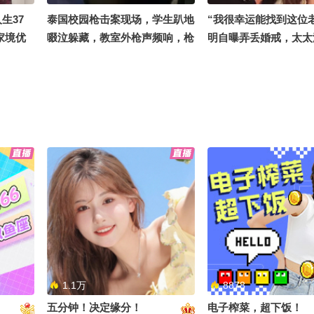
生37
泰国校园枪击案现场，学生趴地
“我很幸运能找到这位
家境优
啜泣躲藏，教室外枪声频响，枪
明自曝弄丢婚戒，太太
有受到舆
手为初中生，死者包括老师和学
无责备，反而称“可以
一起吃饭
生
的”
”，房主
汕尾市陆河县螺溪镇党委原书记
萧敬腾回忆来时路：1
和表演，
彭娘江被查
度驻唱月入两万五，嗓
多给我提
至少坏一次，出道后庆
厅待太久
1.1万
8878
五分钟！决定缘分！
电子榨菜，超下饭！