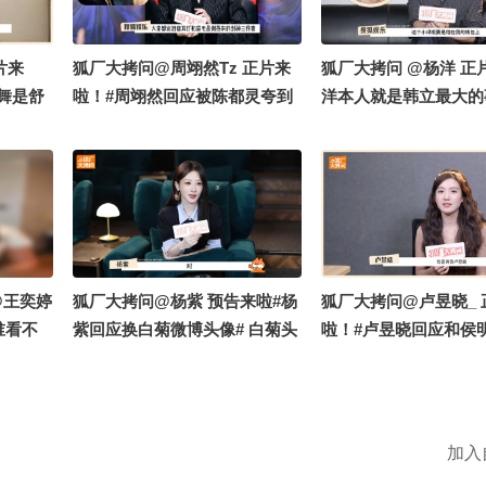
明星”，
暗爽，耳朵都红了~被热评
和萌宠们有没有新的小
它变漂亮
夸“对视天才”直呼好热！此男简
完世界杯有何感想？答
在线炫
直被夸就一键触发红温模式~秒
片中~评论区有礼别错
片来
狐厂大拷问️@周翊然Tz 正片来
狐厂大拷问️ @杨洋 正
“跟我
认孟子义、赵今麦、田曦薇和陈
朝阳 @小丰本丰 @阿
势舞是舒
啦！️#周翊然回应被陈都灵夸到
洋本人就是韩立最大的
星画了
都灵等早期照，说自己很早就知
#马思超 #翟子路
手势舞肘
暗爽# 原来那些被观众夸好苏的
初始喜爱值已经高达99
克
道宋威龙是公认大帅哥，看何
金靖田嘉
微表情，周翊然说当时其实有点
AAA代接体测杨洋版
也有狗
与“工地与少”照爆笑，这个#不
会震惊他
害羞？但被陈都灵夸你好帅是真
线，这么能跑替我跑80
”这波
呆不欲 赖伟明超有趣，评论区
常华森求
的会暗爽，藏不住一点，他的日
了，哥可说了，采访完
来啦@张
有礼别错过！
 当年
常是剧里剧外都在暗爽周翊然回
微信步数，期待韩立占
like
丝们躲在
应泪痣、耳钉、眉毛是谢燕来封
友圈步数第一宣传位。
舜晞 #
听到，陈
神三件套，很感谢造型老师的建
厂大拷问》精彩多多，
@王奕婷
狐厂大拷问️@杨紫 预告来啦#杨
狐厂大拷问️@卢昱晓_
恋姐的人
议，保留了他本来就有的妈生泪
还有福利掉落～ #剧集
：谁看不
紫回应换白菊微博头像# 白菊头
啦！#卢昱晓回应和侯
朝阳 @
痣，和谢燕来的适配度拉满#剧
传 #杨洋
....@
像由来揭秘！一开始是跟工作人
舞台# 支持独家纪意开
e @航
集翘楚# @张朝阳 @一只飞鸿
尚艺术研
员斗图，每个人都换上了白菊表
一个一人站桩一人唱跳
飞鸿
@嘿凤梨like @铁砣妹妹 @航
 @星同
情包，随橙想呢，工作人员反而
《trouble maker》
航儿 @饭饭小朋友
大明星 @
给了杨紫一些启发，就这么也换
怕一开口两个人一起走
加入
播报 @
上了同款头像@一只飞鸿 @嘿
爱看等着看跳舞卢昱晓