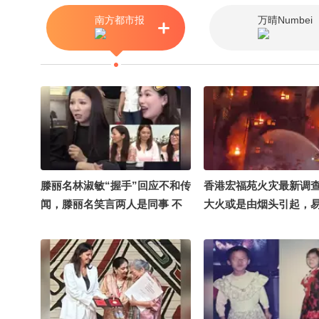
SOHU @摸鱼兄弟 @局气兄弟
搞笑狐 @潮流生活狐 
南方都市报
万晴Numbei
@搜狐文化 @狐友娱乐#2026搜
酷的 @小丰本丰 @川
狐极限探索者大会
川 @航航儿 @这样的你
皆有理 @搜狐文化 @小
力学习的总结侠
滕丽名林淑敏“握手”回应不和传
香港宏福苑火灾最新调
闻，滕丽名笑言两人是同事 不
大火或是由烟头引起，
算朋友，林淑敏称传闻只当笑话
剧火势，具体的起火时
查明