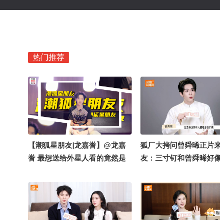
热门推荐
【潮狐星朋友|龙嘉誉】@龙嘉
狐厂大拷问️曾舜晞正片
誉 最想送给外星人看的竟然是
友：三寸钉和曾舜晞好
关注流！想告诉大家自信才能放
有一双卡姿兰大眼睛！
光芒！快来领略四次元爱豆的专
开心。网友：小狗丑萌
属魅力吧#一不小心就潮了 @张
曾舜晞：那我也是丑萌
朝阳 @阿畅酷酷的
你对自己的颜值有什么