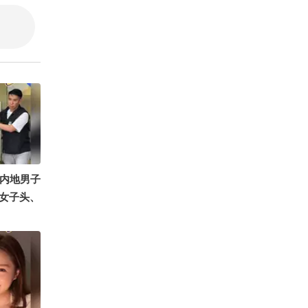
心软软的
王君说剧
梁知FM
慢跳脱的
也是这样
现明意的
明#入青
ifi @
岁内地男子
女子头、
捕