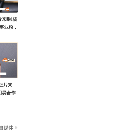
故事？看
案都在正
0
过！@张
这个直播间有情况！
片来啦!杨
畅酷酷的
事业粉，
%！
韩立上
0最合适
立刻打开
领杨洋朋
本期《狐
戳评论区
 正片来
凡人修仙
明昊合作
创内娱第
版本
，合唱晓晓
调，想看
自媒体
希望自己