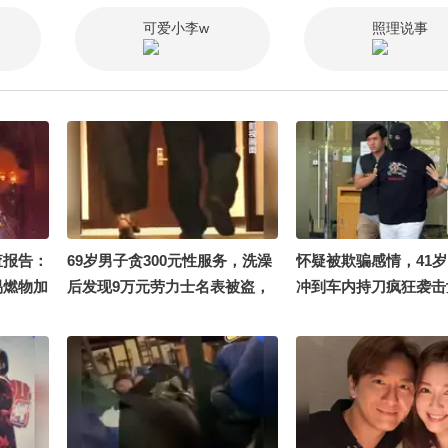
@阿畅酷
凤梨like @铁砣妹妹 @航航儿
性格不影响角色# 让人
可爱小李w
照理说事
川川川川
@涛姐是女神 更多精彩内容请
晓晓，怕自己私下反应
 @万物
期待明早十点半上线的正片哦！
性格会让别人觉得角色
狐 @努
#生命树#
的，希望大家多看剧发
聪明，晓晓也很会演聪
云 @张朝阳 @我身上有w
航航儿 @嘿凤梨like
查报告：
69岁男子贪300元性服务，洗澡
怀疑被欺骗感情，41
易燃物加
后发现9万元劳力士名表被盗，
冲到车内持刀疯狂袭击
间已无法
香港警方正追缉一名年龄约30-
颈、脸，被澳门警方拘
40岁女子