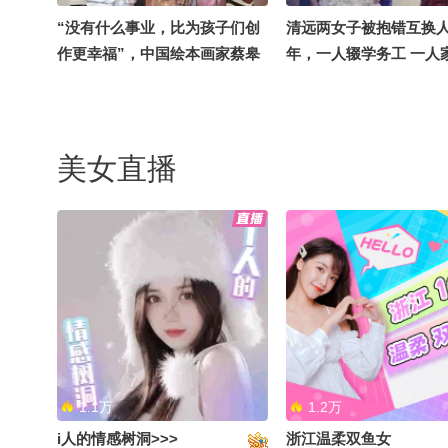
“没有什么事业，比为孩子们创
清远两女子被抱错互换人
作更幸福”，中国绘本画家蔡皋
年，一人辍学务工 一人
获颁国际安徒生奖插画家奖，现
渥，律师：当事人情绪
场唱起儿时童谣
论影响，双方家庭经常
美女直播
强台风“白海豚”已“闭眼”，将
被女儿说是“愧疚式教育
于9日晚或10日早晨登陆浙闽沿
任回应争议：没有逃避
海，广东局地将直冲39℃高温
请大家不要骂我女儿，
意见
1.1万
1.2万
i人的情感树洞>>>
浙江温柔双鱼女