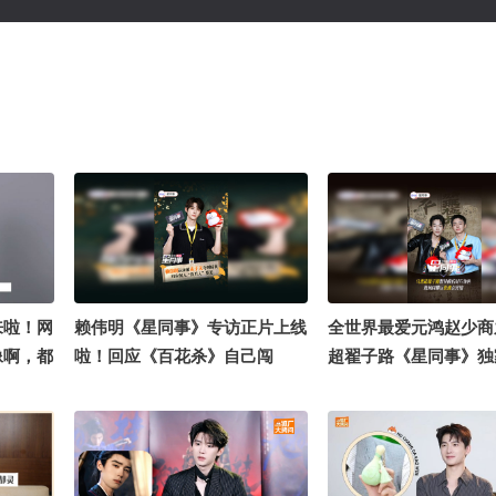
来啦！网
赖伟明《星同事》专访正片上线
全世界最爱元鸿赵少商
像啊，都
啦！回应《百花杀》自己闯
超翟子路《星同事》独
曾舜晞：
入“捡男人”赛道，跟孟子义初见
片堂堂来袭！在《京城
丑萌的。
戏被孟姐身上的气场惊到了，然
互相合作是什么感受？
吗？哥，
而私下的孟姐又是可可爱爱反差
对方什么小习惯？对方
误解！聊
感拉满！认证自己被孟子义夸到
好感度拉满的小特质又