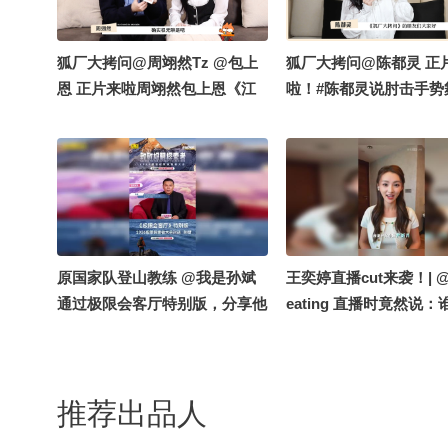
到三寸钉是“刚出道的女
他立刻夸夸，一年不见
了，爸粉很安心!曾舜晞
狐厂大拷问️@周翊然Tz @包上
狐厂大拷问️@陈都灵 正
耀三寸钉有多听话，他说
恩 正片来啦️周翊然包上恩《江
啦！️#陈都灵说肘击手
好的都是好狗”，给女明
湖夜雨十年灯》看古偶送现偶剧
适区# 陈都灵独自开创
画像，最后还不忘cue巧
宣，俩人畅想二搭，赛车手&赛
击赛道并发扬光大，被
力：“让它主人知道，我
车工程师也太带感了吧，热血番
瑞贴脸开大没关系，只
了，巧克力对我好点吧！
请立刻开拍#周翊然的愿望只是
们看得小众，被曾舜晞
狗届顶流们也要内卷起
想看包上恩撒娇# 从卖萌10秒钟
教学没关系，敢学就敢教
朝阳 @一只飞鸿 @嘿凤梨
到卖萌手势舞再到撒娇2小时，
扫射恋姐癖的时候，粉
@铁砣妹妹 @航航儿 #曾
周翊然就这样不断加码想看包上
陈都灵怀里连枪声都没
原国家队登山教练 @我是孙斌
王奕婷直播cut来袭！| 
九门
恩撒娇，游戏输赢已分，我们网
都灵就这样努力给所有
通过极限会客厅特别版，分享他
eating 直播时竟然说
友就坐等看撒娇啦#江湖夜雨十
一个家#月鳞绮纪# @张
从珠峰直播传递到带队南极最高
看《九门》的话，就把谁...
年灯# @张朝阳 @一只飞鸿 @
饭饭小朋友 @嘿凤梨lik
峰与南极点徒步的双重压力，以
张朝阳 @名人狐 @时
嘿凤梨like @铁砣妹妹 @航航
航儿 @铁砣妹妹 @一只
及对行业爆发期风险管理的深度
究院 @不咽气的小超人
儿
推荐出品人
思考。@张朝阳 @狐克斯姐 @
事 @娱你talks @狐厂
晏成的财经观察 @小水快跑
狐厂大拷问 @搜狐娱乐