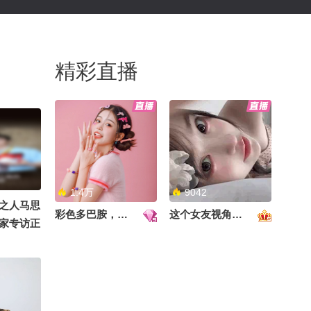
精彩直播
1.4万
9042
之人马思
彩色多巴胺，甜到心里啦！
这个女友视角好治愈~
家专访正
奇探》里
又发现了
最戳自己
是什么？