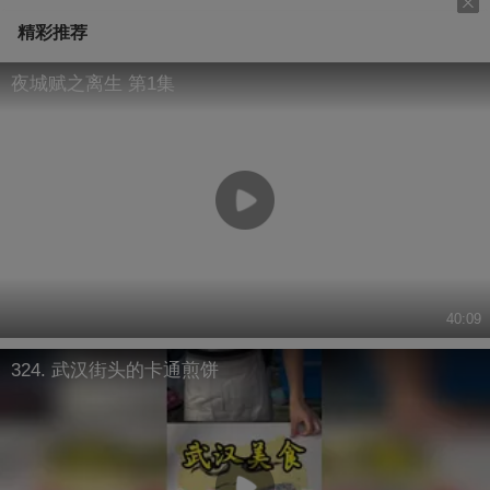
精彩推荐
夜城赋之离生 第1集
40:09
324. 武汉街头的卡通煎饼