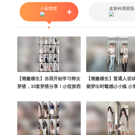
小新熠熠
皮肤科周星医
【潮趣横生】当我开始学习韩女
【潮趣横生】普通人尝
穿搭，33套穿搭分享！@痘肤西
裙穿出时髦感@小狐 @
施 @涛姐是女神 @努力学习的
活狐 @阿畅酷酷的 @
总结侠 @阿畅酷酷的 @潮流生
的总结侠 @涛姐是女神
活狐 @小狐 #一不小心就潮了 #
西施 #一不小心就潮了 
地球online秋关副本 #2026秋季
online秋关副本 #202
搜狐视频关注流大会
视频关注流大会