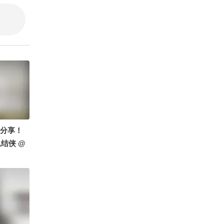
这表值么
d分享！
结侠 @
就潮了 #
2026秋季