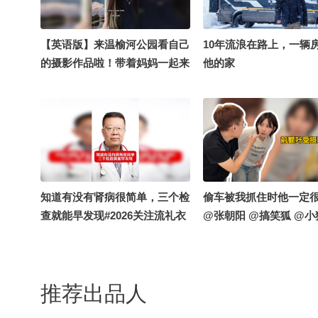
【英语版】来温榆河公园看自己
10年流浪在路上，一辆
的摄影作品啦！带着妈妈一起来
他的家
看展览喽~嘻嘻，第一次在户外
拍英语vlog有一丝丝不好意思呢️️
#关注流十年一刻 #张朝阳的英
语课十周年 #16秒拍什么 @张
朝阳 @阿畅酷酷的 @摄影狐 @
高速公鹿 @我身上有wifi @痘
肤西施 @摸鱼兄弟 @涛姐是女
知道有没有肾病很简单，三个检
偷车被我抓住时他一定
神 @狐圈圈 @知识狐 @成长狐
查就能早发现#2026关注流礼衣
@张朝阳 @搞笑狐 @小
@小丰本丰 @小狐 @努力学习
华夏汉服模特大赛 #2026关注流
的总结侠 @Cici怎么被占用了
舞蹈大赛 @搜狐视频官方小助
手 @健康袁月 @新闻报道 @张
推荐出品人
朝阳 @健康狐 @科学探索小组