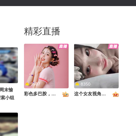
精彩直播
9987
8350
周末愉
彩色多巴胺，甜到心里啦！
这个女友视角好治愈~
探索小组
 @萱爸
 @医声
22 @努
 @叁柒