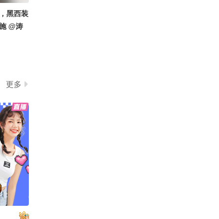
，黑西装
施 @涛
的总结侠
活狐 @
#地球
26秋季搜狐
更多
，这套简
 @涛姐
小狐 @努
生活狐 #
line秋
狐视频关注