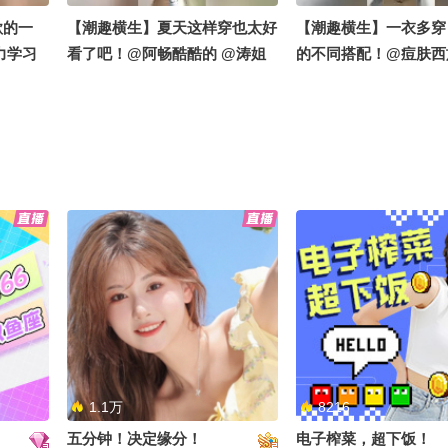
欲的一
【潮趣横生】夏天这样穿也太好
【潮趣横生】一衣多穿
力学习
看了吧！@阿畅酷酷的 @涛姐
的不同搭配！@痘肤西
小心就潮
是女神 @痘肤西施 @潮流生活
姐是女神 @努力学习
#2026
狐 @努力学习的总结侠 @小狐
@阿畅酷酷的 @潮流生
会
#一不小心就潮了 #地球online
小狐 #一不小心就潮了 
秋关副本 #2026秋季搜狐视频关
online秋关副本 #20
注流大会
视频关注流大会
件粉衬衫
【潮趣横生】这样穿也太好了
【潮趣横生】入秋西装
畅酷酷的
吧！@潮流生活狐 @努力学习
直帅爆了@阿畅酷酷的
施 @潮
的总结侠 @小狐 #一不小心就潮
是女神 @痘肤西施 @
总结侠
了 #地球online秋关副本 #2026
力学习的总结侠 @潮流
关副本
秋季搜狐视频关注流大会
一不小心就潮了 #地球on
注流大会
关副本 #2026秋季搜
流大会
1.1万
8216
五分钟！决定缘分！
电子榨菜，超下饭！