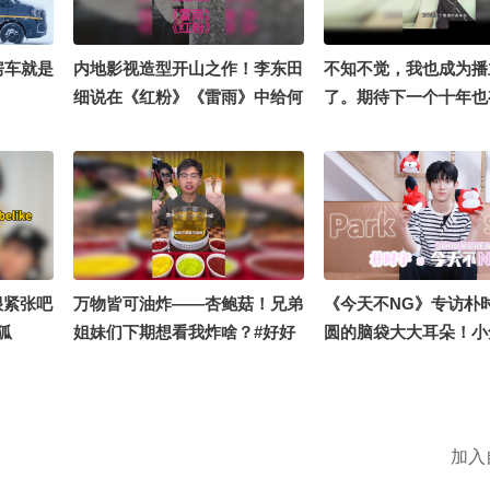
不是贰拾壹 @孙悦老师
教授 @李旭的散装生物
老师水煮宇宙 @蒋院
房车就是
内地影视造型开山之作！李东田
不知不觉，我也成为播
@付虹医生 @虹静的敬
细说在《红粉》《雷雨》中给何
了。期待下一个十年也
智贤律师
赛飞、王姬塑造经典形象 #李少
陪伴～#关注流十年一刻
红 #何赛飞 #王志文 #归亚蕾 #
阳 @小丰本丰 @成长
星光计划
狐
很紧张吧
万物皆可油炸——杏鲍菇！兄弟
《今天不NG》专访朴
狐
姐妹们下期想看我炸啥？#好好
圆的脑袋大大耳朵！小
吃饭大赛 #吃货
萌来袭 快快pick你最
宇！
加入