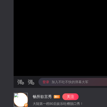
登录
加入不吐不快的弹幕大军
畅所欲言秀
关注
大陆第一档90后娱乐吐槽脱口秀！