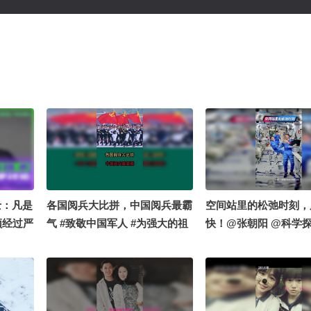
院士：凡是
各国阅兵大比拼，中国阅兵最霸
空间站里的松弛时刻，
须经过严
气 #致敬中国军人 #为强大的祖
快！@张朝阳 @科学
国而自豪 #带你看世界
@小丰本丰 @高速公鹿
航天启蒙 @大美兴凯湖
英语 @心悦是我 @溪宝
力学习的总结侠 @小狐