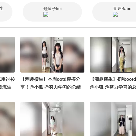
生
鲑鱼子kei
豆豆Babe
试用衬衫
【潮趣横生】本周ootd穿搭分
【潮趣横生】初秋oot
潮流生
享！@小狐 @努力学习的总结
@小狐 @努力学习的总
努力学习
侠 @潮流生活狐 @痘肤西施 @
潮流生活狐 #一不小心
 @痘肤
涛姐是女神 @阿畅酷酷的 #一不
地球online秋关副本 #
#地球
小心就潮了 #地球online秋关副
搜狐视频关注流大会
6秋季搜狐
本 #2026秋季搜狐视频关注流大
会