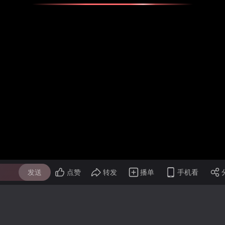
发送
点赞
转发
播单
手机看