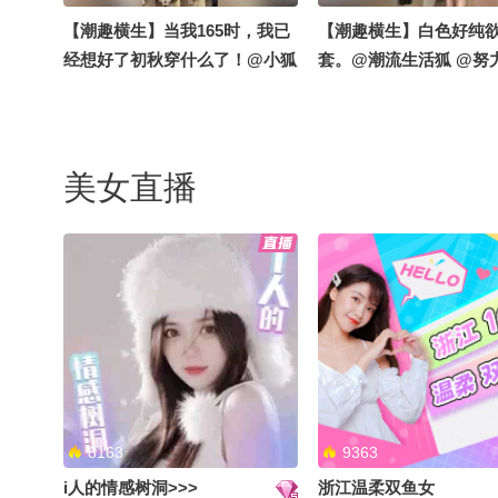
【潮趣横生】当我165时，我已
【潮趣横生】白色好纯
经想好了初秋穿什么了！@小狐
套。@潮流生活狐 @努
@潮流生活狐 @阿畅酷酷的 @
的总结侠 @小狐 #一不
努力学习的总结侠 @涛姐是女
了 #地球online秋关副本 
神 @痘肤西施 #一不小心就潮了
秋季搜狐视频关注流大
#地球online秋关副本 #2026秋
美女直播
季搜狐视频关注流大会
【潮趣横生】浅浅期待一下秋冬
【潮趣横生】当你有一
天！@努力学习的总结侠 @潮
不知道怎么搭配时@阿
流生活狐 @小狐 @痘肤西施 @
@涛姐是女神 @痘肤西
涛姐是女神 @阿畅酷酷的 #一不
流生活狐 @努力学习的
小心就潮了 #地球online秋关副
@小狐 #地球online秋
本 #2026秋季搜狐视频关注流大
#2026秋季搜狐视频关
会
8163
9363
i人的情感树洞>>>
浙江温柔双鱼女