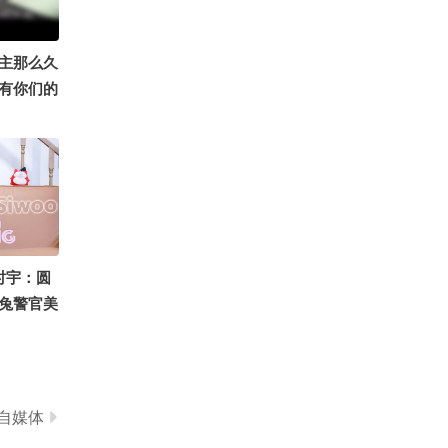
 @晓乐
学 @李
0
长讲航天
你是不是想我了
主那么久
生活 @
有你们的
 @张朝
狐 @搞笑
时宇：圆
兔警官美
爱的小时
自媒体