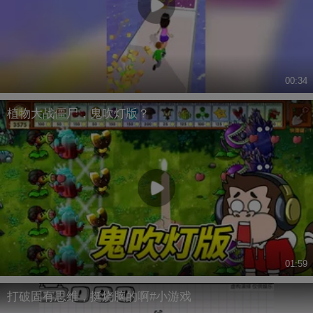
00:34
植物大战僵尸，鬼吹灯版？
01:59
打破固有思维，挺烧脑的啊#小游戏